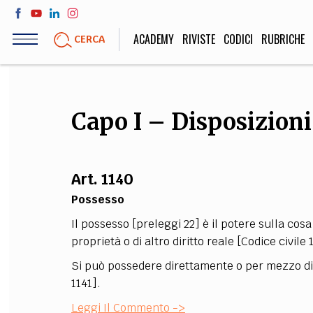
Salta
al
ACADEMY
RIVISTE
CODICI
RUBRICHE
CERCA
contenuto
principale
LIFE STYLE
SOCIETÀ
Capo I – Disposizioni
Sport, Cucina, Viaggi,
Politica, Attua
Moda
Educazione, Lavor
Art. 1140
Possesso
STORIA E FILO
Il possesso [preleggi 22] è il potere sulla cosa
Scienze stori
proprietà o di altro diritto reale [Codice civile 
umanistiche, Re
Si può possedere direttamente o per mezzo di a
1141].
Leggi Il Commento ->