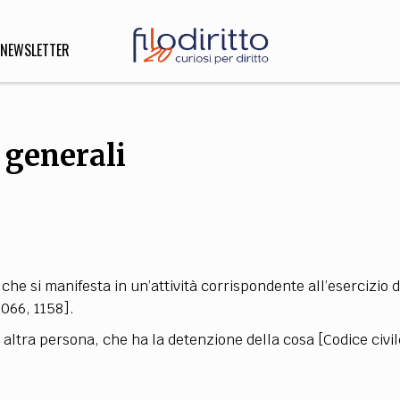
NEWSLETTER
 generali
DIRITTO
lità,
o, Esteri
SOFIA
INNOVAZIONE
 che si manifesta in un’attività corrispondente all’esercizio d
che,
Scienze informatiche,
Arte,
1066, 1158].
ligione
Architettura, Ingegneria
ltra persona, che ha la detenzione della cosa [Codice civil