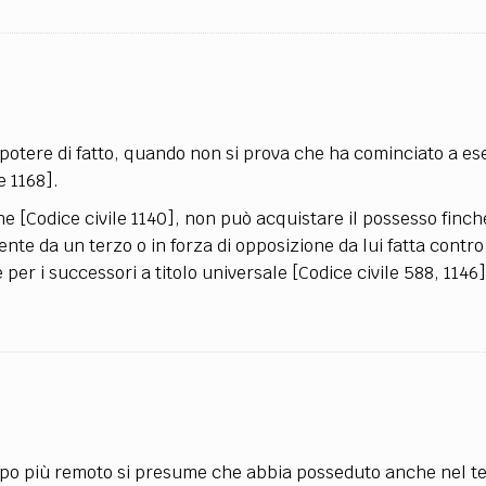
TEAM
AZIONE
COMITATO SCIENTIFICO
AUTORI
CURATORI
FOTOGRAFI
PARTNER
C
EXTRA
CODICI
RUBRICHE
LIBRI
PROCEEDINGS
PUBBLICITÀ
CONTATTI
l potere di fatto, quando non si prova che ha cominciato a es
 1168].
SOCIAL MEDIA
 [Codice civile 1140], non può acquistare il possesso finché 
e da un terzo o in forza di opposizione da lui fatta contro 
per i successori a titolo universale [Codice civile 588, 1146]
empo più remoto si presume che abbia posseduto anche nel 