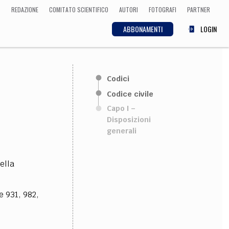
REDAZIONE
COMITATO SCIENTIFICO
AUTORI
FOTOGRAFI
PARTNER
ABBONAMENTI
LOGIN
SCIENZA
Codici
ECONOMIA
Matematica, Fisica,
Codice civile
Biologia, Cifrematica,
Capo I –
Medicina
Disposizioni
generali
CULTURA
ella
 Cinema, Musica,
Letteratura
e 931, 982,