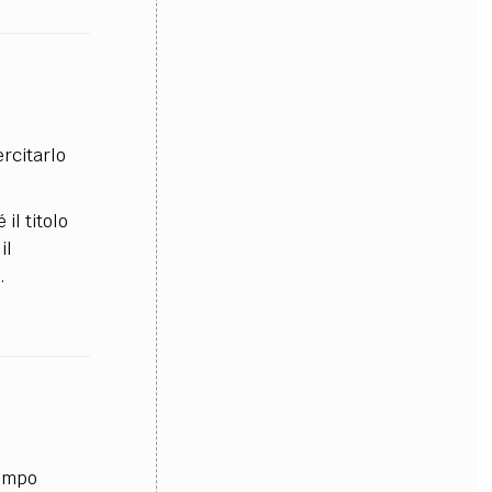
OLLABORA CON NOI
ercitarlo
il titolo
il
.
tempo