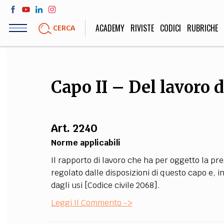
Salta
al
ACADEMY
RIVISTE
CODICI
RUBRICHE
CERCA
contenuto
principale
LIFE STYLE
SOCIETÀ
Capo II – Del lavoro 
Sport, Cucina, Viaggi,
Politica, Attua
Moda
Educazione, Lavor
Art. 2240
Norme applicabili
STORIA E FILO
Il rapporto di lavoro che ha per oggetto la pre
Scienze stori
regolato dalle disposizioni di questo capo e, i
umanistiche, Re
dagli usi [Codice civile 2068].
Leggi Il Commento ->