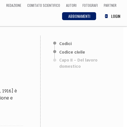
REDAZIONE
COMITATO SCIENTIFICO
AUTORI
FOTOGRAFI
PARTNER
ABBONAMENTI
LOGIN
SCIENZA
Codici
ECONOMIA
Matematica, Fisica,
Codice civile
Biologia, Cifrematica,
Capo II – Del lavoro
Medicina
domestico
CULTURA
, 1916] è
 Cinema, Musica,
zione e
Letteratura