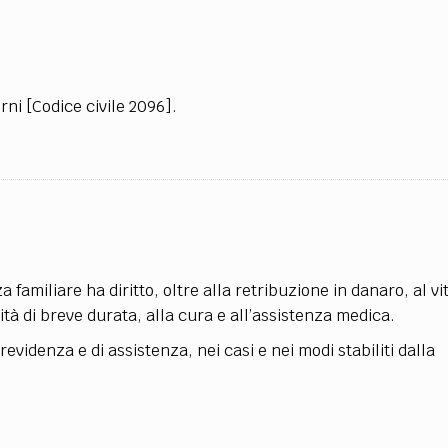
TEAM
AZIONE
COMITATO SCIENTIFICO
AUTORI
CURATORI
FOTOGRAFI
PARTNER
C
EXTRA
orni [Codice civile 2096].
CODICI
RUBRICHE
LIBRI
PROCEEDINGS
PUBBLICITÀ
CONTATTI
SOCIAL MEDIA
familiare ha diritto, oltre alla retribuzione in danaro, al vit
mità di breve durata, alla cura e all’assistenza medica.
revidenza e di assistenza, nei casi e nei modi stabiliti dalla