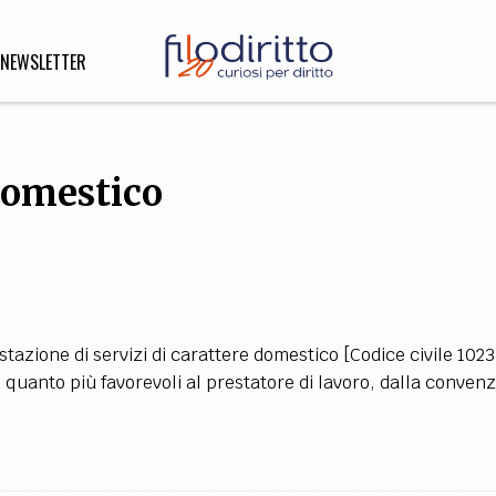
NEWSLETTER
domestico
DIRITTO
lità,
o, Esteri
SOFIA
INNOVAZIONE
stazione di servizi di carattere domestico [Codice civile 1023
che,
Scienze informatiche,
Arte,
n quanto più favorevoli al prestatore di lavoro, dalla conven
ligione
Architettura, Ingegneria