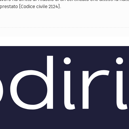
prestato [Codice civile 2124].