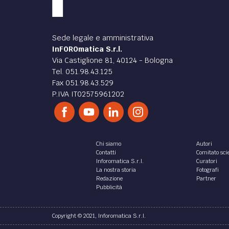
Sede legale e amministrativa
InFOROmatica S.r.l.
Via Castiglione 81, 40124 - Bologna
Tel. 051.98.43.125
Fax 051.98.43.529
P.IVA IT02575961202
Chi siamo
Autori
Contatti
Comitato scie
Inforomatica S.r.l.
Curatori
La nostra storia
Fotografi
Redazione
Partner
Pubblicità
Copyright © 2021, Inforomatica S.r.l.