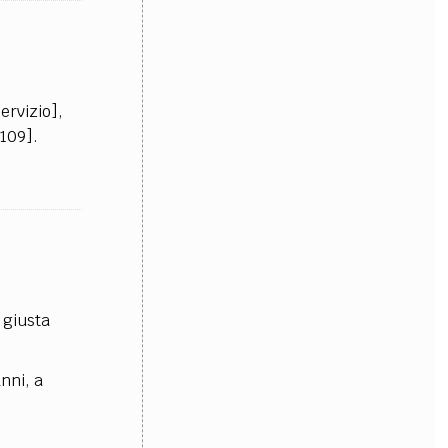
ervizio],
2109].
 giusta
anni, a