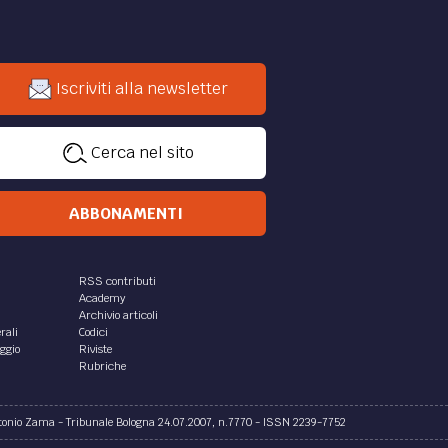
Iscriviti alla newsletter
Cerca nel sito
ABBONAMENTI
RSS contributi
Academy
Archivio articoli
rali
Codici
aggio
Riviste
Rubriche
ntonio Zama - Tribunale Bologna 24.07.2007, n.7770 - ISSN 2239-7752