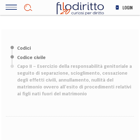
Salta
LOGIN
al
contenuto
DIRITTO
principale
ECONOMIA
SOCIETÀ
Codici
MEDICINA
Codice civile
SCIENZA
Capo II – Esercizio della responsabilità genitoriale a
STORIA E FILOSOFIA
seguito di separazione, scioglimento, cessazione
INNOVAZIONE
degli effetti civili, annullamento, nullità del
ALTRO
matrimonio ovvero all’esito di procedimenti relativi
ai figli nati fuori del matrimonio
TEAM
FILODIRITTO
REDAZIONE
COMITATO SCIENTIFICO
AUTORI
CURATORI
FOTOGRAFI
PARTNER
COLLABORA CON NOI