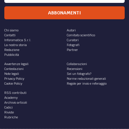
ABBONAMENTI
Chi siamo
Autori
Contatti
Comitato scientifico
Inforomatica S.r.l.
Curatori
La nostra storia
Fotografi
Redazione
Partner
Pubblicità
Avvertenze legali
Collaborazioni
Contestazioni
Recensioni
Note legali
Sei un fotografo?
Privacy Policy
Norme redazionali generali
Cookie Policy
Regole per invio e referaggio
RSS contributi
Academy
Archivio articoli
Codici
Riviste
Rubriche