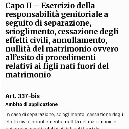
Capo II – Esercizio della
EXTRA
responsabilità genitoriale a
CODICI
RUBRICHE
LIBRI
PROCEEDINGS
PUBBLICITÀ
CONTATTI
seguito di separazione,
scioglimento, cessazione degli
SOCIAL MEDIA
effetti civili, annullamento,
nullità del matrimonio ovvero
all’esito di procedimenti
relativi ai figli nati fuori del
matrimonio
Art. 337-bis
Ambito di applicazione
In caso di separazione, scioglimento, cessazione degli
effetti civili, annullamento, nullità del matrimonio e
nei procedimenti relativi ai figli nati fuori del