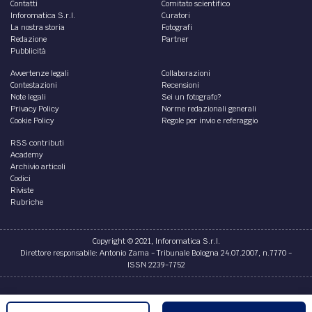
Contatti
Comitato scientifico
Inforomatica S.r.l.
Curatori
La nostra storia
Fotografi
Redazione
Partner
Pubblicità
Avvertenze legali
Collaborazioni
Contestazioni
Recensioni
Note legali
Sei un fotografo?
Privacy Policy
Norme redazionali generali
Cookie Policy
Regole per invio e referaggio
RSS contributi
Academy
Archivio articoli
Codici
Riviste
Rubriche
Copyright © 2021, Inforomatica S.r.l.
Direttore responsabile: Antonio Zama - Tribunale Bologna 24.07.2007, n.7770 -
ISSN 2239-7752
Credits