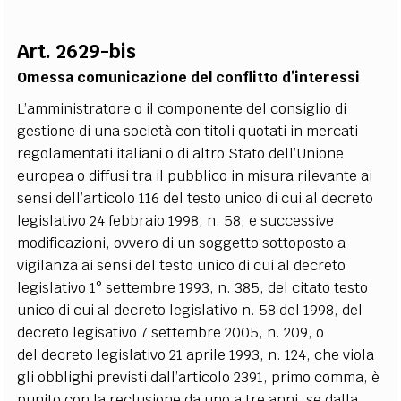
EXTRA
Art. 2629-bis
CODICI
RUBRICHE
LIBRI
PROCEEDINGS
PUBBLICITÀ
CONTATTI
Omessa comunicazione del conflitto d’interessi
SOCIAL MEDIA
L’amministratore o il componente del consiglio di
gestione di una società con titoli quotati in mercati
regolamentati italiani o di altro Stato dell’Unione
europea o diffusi tra il pubblico in misura rilevante ai
sensi dell’articolo 116 del testo unico di cui al decreto
legislativo 24 febbraio 1998, n. 58, e successive
modificazioni, ovvero di un soggetto sottoposto a
vigilanza ai sensi del testo unico di cui al decreto
legislativo 1° settembre 1993, n. 385, del citato testo
unico di cui al decreto legislativo n. 58 del 1998, del
decreto legisativo 7 settembre 2005, n. 209, o
del decreto legislativo 21 aprile 1993, n. 124, che viola
gli obblighi previsti dall’articolo 2391, primo comma, è
punito con la reclusione da uno a tre anni, se dalla