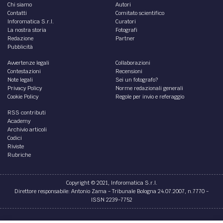
Chi siamo
Autori
Contatti
Comitato scientifico
Inforomatica S.r.l.
Curatori
La nostra storia
Fotografi
Redazione
Partner
Pubblicità
Avvertenze legali
Collaborazioni
Contestazioni
Recensioni
Note legali
Sei un fotografo?
Privacy Policy
Norme redazionali generali
Cookie Policy
Regole per invio e referaggio
RSS contributi
Academy
Archivio articoli
Codici
Riviste
Rubriche
Copyright © 2021, Inforomatica S.r.l.
Direttore responsabile: Antonio Zama - Tribunale Bologna 24.07.2007, n.7770 -
ISSN 2239-7752