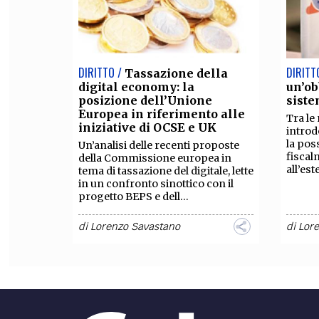
DIRITTO /
DIRITT
Tassazione della
digital economy: la
un’ob
posizione dell’Unione
siste
Europea in riferimento alle
Tra le
iniziative di OCSE e UK
introd
la poss
Un’analisi delle recenti proposte
fiscal
della Commissione europea in
all’est
tema di tassazione del digitale, lette
in un confronto sinottico con il
progetto BEPS e dell...
di
Lorenzo Savastano
di
Lor