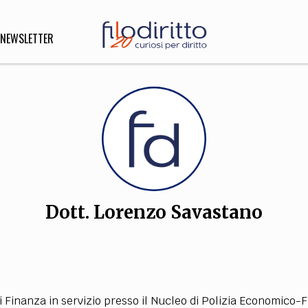
NEWSLETTER
DIRITTO
lità,
o, Esteri
Dott. Lorenzo Savastano
SOFIA
INNOVAZIONE
che,
Scienze informatiche,
Arte,
ligione
Architettura, Ingegneria
i Finanza in servizio presso il Nucleo di Polizia Economico-F