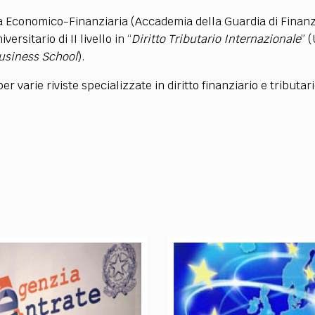
TEAM
a Economico-Finanziaria (Accademia della Guardia di Finanza
AZIONE
COMITATO SCIENTIFICO
AUTORI
CURATORI
FOTOGRAFI
PARTNER
C
sitario di II livello in “
Diritto Tributario Internazionale
” 
Business School
).
EXTRA
er varie riviste specializzate in diritto finanziario e tributa
CODICI
RUBRICHE
LIBRI
PROCEEDINGS
PUBBLICITÀ
CONTATTI
SOCIAL MEDIA