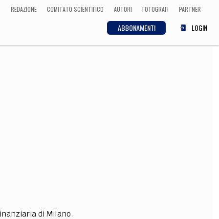
REDAZIONE
COMITATO SCIENTIFICO
AUTORI
FOTOGRAFI
PARTNER
ABBONAMENTI
LOGIN
SCIENZA
ECONOMIA
Matematica, Fisica,
Biologia, Cifrematica,
Medicina
CULTURA
 Cinema, Musica,
Letteratura
inanziaria di Milano.