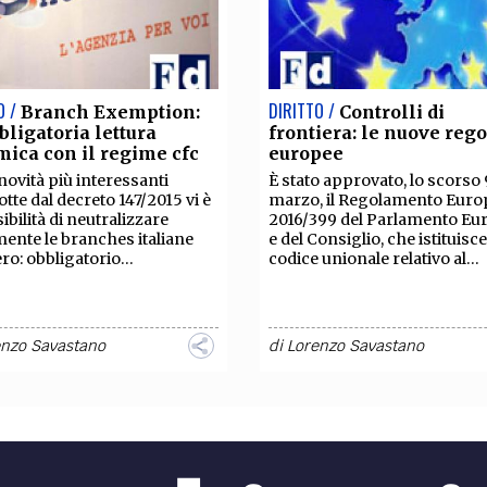
O /
DIRITTO /
Branch Exemption:
Controlli di
bligatoria lettura
frontiera: le nuove reg
mica con il regime cfc
europee
 novità più interessanti
È stato approvato, lo scorso 
otte dal decreto 147/2015 vi è
marzo, il Regolamento Euro
ibilità di neutralizzare
2016/399 del Parlamento Eu
mente le branches italiane
e del Consiglio, che istituisc
ero: obbligatorio...
codice unionale relativo al...
enzo Savastano
di
Lorenzo Savastano