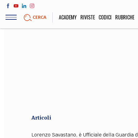
Salta
al
ACADEMY
RIVISTE
CODICI
RUBRICHE
CERCA
contenuto
principale
LIFE STYLE
SOCIETÀ
Sport, Cucina, Viaggi,
Politica, Attua
Moda
Educazione, Lavor
STORIA E FILO
Scienze stori
umanistiche, Re
Articoli
Lorenzo Savastano, è Ufficiale della Guardia d