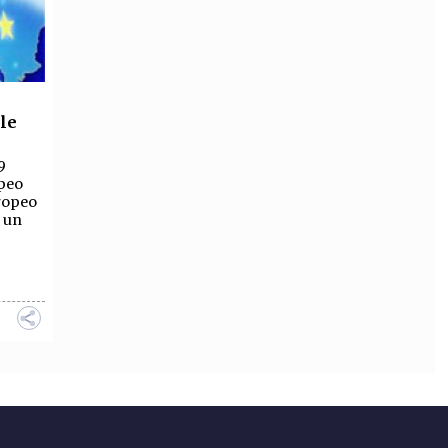
ole
9
peo
ropeo
e un