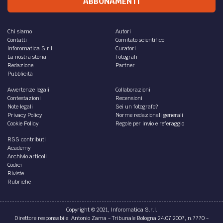
ABBONAMENTI
Chi siamo
Autori
Contatti
Comitato scientifico
Inforomatica S.r.l.
Curatori
La nostra storia
Fotografi
Redazione
Partner
Pubblicità
Avvertenze legali
Collaborazioni
Contestazioni
Recensioni
Note legali
Sei un fotografo?
Privacy Policy
Norme redazionali generali
Cookie Policy
Regole per invio e referaggio
RSS contributi
Academy
Archivio articoli
Codici
Riviste
Rubriche
Copyright © 2021, Inforomatica S.r.l.
Direttore responsabile: Antonio Zama - Tribunale Bologna 24.07.2007, n.7770 -