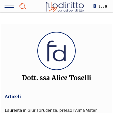
Salta
LOGIN
al
contenuto
DIRITTO
principale
ECONOMIA
SOCIETÀ
MEDICINA
SCIENZA
STORIA E FILOSOFIA
INNOVAZIONE
ALTRO
Dott. ssa Alice Toselli
TEAM
Articoli
FILODIRITTO
REDAZIONE
COMITATO SCIENTIFICO
AUTORI
CURATORI
FOTOGRAFI
PARTNER
COLLABORA CON NOI
Laureata in Giurisprudenza, presso l’Alma Mater