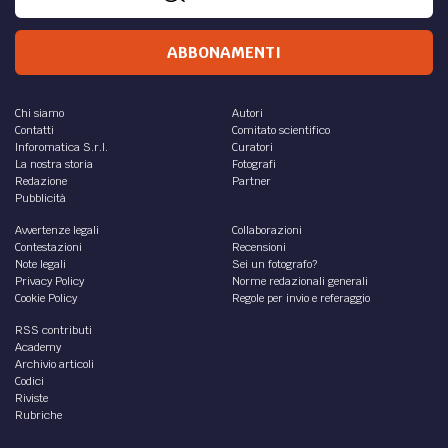
ABBONAMENTI
Chi siamo
Autori
Contatti
Comitato scientifico
Inforomatica S.r.l.
Curatori
La nostra storia
Fotografi
Redazione
Partner
Pubblicità
Avvertenze legali
Collaborazioni
Contestazioni
Recensioni
Note legali
Sei un fotografo?
Privacy Policy
Norme redazionali generali
Cookie Policy
Regole per invio e referaggio
RSS contributi
Academy
Archivio articoli
Codici
Riviste
Rubriche