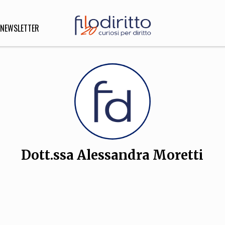
NEWSLETTER
DIRITTO
lità,
o, Esteri
Dott.ssa Alessandra Moretti
SOFIA
INNOVAZIONE
che,
Scienze informatiche,
Arte,
ligione
Architettura, Ingegneria