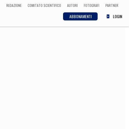
REDAZIONE
COMITATO SCIENTIFICO
AUTORI
FOTOGRAFI
PARTNER
ABBONAMENTI
LOGIN
SCIENZA
ECONOMIA
Matematica, Fisica,
Biologia, Cifrematica,
Medicina
CULTURA
 Cinema, Musica,
Letteratura