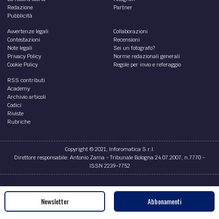
Redazione
Partner
Pubblicità
Avvertenze legali
Collaborazioni
Contestazioni
Recensioni
Note legali
Sei un fotografo?
Privacy Policy
Norme redazionali generali
Cookie Policy
Regole per invio e referaggio
RSS contributi
Academy
Archivio articoli
Codici
Riviste
Rubriche
Copyright © 2021, Inforomatica S.r.l.
Direttore responsabile: Antonio Zama - Tribunale Bologna 24.07.2007, n.7770 -
ISSN 2239-7752
Credits
Newsletter
Abbonamenti