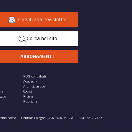
Iscriviti alla newsletter
Cerca nel sito
ABBONAMENTI
RSS contributi
Academy
Archivio articoli
rali
Codici
aggio
Riviste
Rubriche
ntonio Zama - Tribunale Bologna 24.07.2007, n.7770 - ISSN 2239-7752