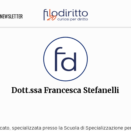
NEWSLETTER
DIRITTO
lità,
o, Esteri
Dott.ssa Francesca Stefanelli
SOFIA
INNOVAZIONE
che,
Scienze informatiche,
Arte,
ligione
Architettura, Ingegneria
vocato, specializzata presso la Scuola di Specializzazione per 