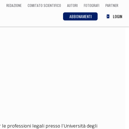
REDAZIONE
COMITATO SCIENTIFICO
AUTORI
FOTOGRAFI
PARTNER
ABBONAMENTI
LOGIN
SCIENZA
ECONOMIA
Matematica, Fisica,
Biologia, Cifrematica,
Medicina
CULTURA
 Cinema, Musica,
Letteratura
le professioni legali presso l’Università degli