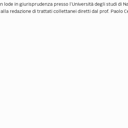
TEAM
lode in giurisprudenza presso l’Università degli studi di Na
AZIONE
COMITATO SCIENTIFICO
AUTORI
CURATORI
FOTOGRAFI
PARTNER
C
 alla redazione di trattati collettanei diretti dal prof. Paol
EXTRA
CODICI
RUBRICHE
LIBRI
PROCEEDINGS
PUBBLICITÀ
CONTATTI
SOCIAL MEDIA