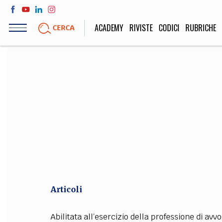
Salta
al
ACADEMY
RIVISTE
CODICI
RUBRICHE
CERCA
contenuto
principale
LIFE STYLE
SOCIETÀ
Sport, Cucina, Viaggi,
Politica, Attua
Moda
Educazione, Lavor
STORIA E FILO
Scienze stori
umanistiche, Re
Articoli
Abilitata all’esercizio della professione di av