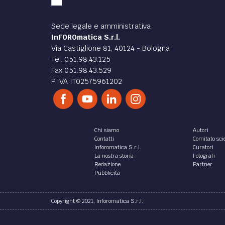
Sede legale e amministrativa
InFOROmatica S.r.l.
Via Castiglione 81, 40124 - Bologna
Tel. 051.98.43.125
Fax 051.98.43.529
P.IVA IT02575961202
Chi siamo
Autori
Contatti
Comitato scie
Inforomatica S.r.l.
Curatori
La nostra storia
Fotografi
Redazione
Partner
Pubblicità
Copyright © 2021, Inforomatica S.r.l.