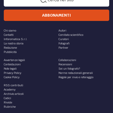
ABBONAMENTI
Chi siamo
Autori
Contatti
Comitato scientifico
Inforomatica S.r.l.
Curatori
La nostra storia
Fotografi
Redazione
Partner
Pubblicità
Avvertenze legali
Collaborazioni
Contestazioni
Recensioni
Note legali
Sei un fotografo?
Privacy Policy
Norme redazionali generali
Cookie Policy
Regole per invio e referaggio
RSS contributi
Academy
Archivio articoli
Codici
Riviste
Rubriche