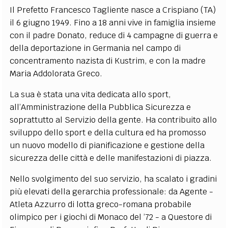
Il Prefetto Francesco Tagliente nasce a Crispiano (TA)
EXTRA
il 6 giugno 1949. Fino a 18 anni vive in famiglia insieme
CODICI
RUBRICHE
LIBRI
PROCEEDINGS
PUBBLICITÀ
CONTATTI
con il padre Donato, reduce di 4 campagne di guerra e
della deportazione in Germania nel campo di
SOCIAL MEDIA
concentramento nazista di Kustrim, e con la madre
Maria Addolorata Greco.
La sua è stata una vita dedicata allo sport,
all’Amministrazione della Pubblica Sicurezza e
soprattutto al Servizio della gente. Ha contribuito allo
sviluppo dello sport e della cultura ed ha promosso
un nuovo modello di pianificazione e gestione della
sicurezza delle città e delle manifestazioni di piazza.
Nello svolgimento del suo servizio, ha scalato i gradini
più elevati della gerarchia professionale: da Agente -
Atleta Azzurro di lotta greco-romana probabile
olimpico per i giochi di Monaco del ’72 - a Questore di