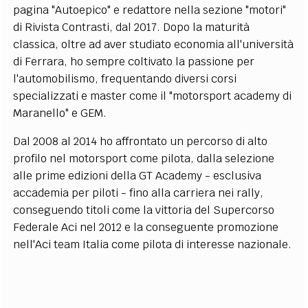
pagina "Autoepico" e redattore nella sezione "motori"
EXTRA
di Rivista Contrasti, dal 2017. Dopo la maturità
CODICI
RUBRICHE
LIBRI
PROCEEDINGS
PUBBLICITÀ
CONTATTI
classica, oltre ad aver studiato economia all'università
di Ferrara, ho sempre coltivato la passione per
SOCIAL MEDIA
l'automobilismo, frequentando diversi corsi
specializzati e master come il "motorsport academy di
Maranello" e GEM.
Dal 2008 al 2014 ho affrontato un percorso di alto
profilo nel motorsport come pilota, dalla selezione
alle prime edizioni della GT Academy - esclusiva
accademia per piloti - fino alla carriera nei rally,
conseguendo titoli come la vittoria del Supercorso
Federale Aci nel 2012 e la conseguente promozione
nell'Aci team Italia come pilota di interesse nazionale.