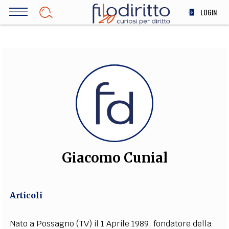
Salta
LOGIN
al
contenuto
DIRITTO
principale
ECONOMIA
SOCIETÀ
MEDICINA
SCIENZA
STORIA E FILOSOFIA
INNOVAZIONE
ALTRO
Giacomo Cunial
TEAM
Articoli
FILODIRITTO
REDAZIONE
COMITATO SCIENTIFICO
AUTORI
CURATORI
FOTOGRAFI
PARTNER
COLLABORA CON NOI
Nato a Possagno (TV) il 1 Aprile 1989, fondatore della