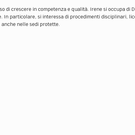
TEAM
 di crescere in competenza e qualità. Irene si occupa di Dir
AZIONE
COMITATO SCIENTIFICO
AUTORI
CURATORI
FOTOGRAFI
PARTNER
C
e. In particolare, si interessa di procedimenti disciplinari, li
e anche nelle sedi protette.
EXTRA
CODICI
RUBRICHE
LIBRI
PROCEEDINGS
PUBBLICITÀ
CONTATTI
SOCIAL MEDIA