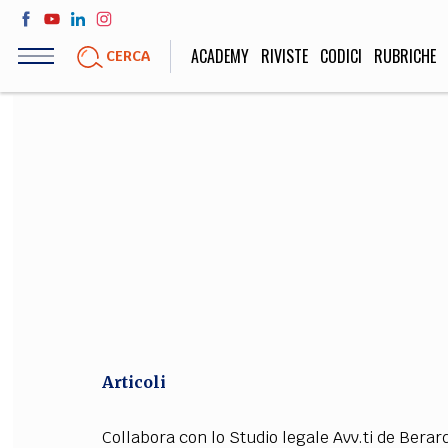
Salta
al
ACADEMY
RIVISTE
CODICI
RUBRICHE
CERCA
contenuto
principale
LIFE STYLE
SOCIETÀ
Sport, Cucina, Viaggi,
Politica, Attua
Moda
Educazione, Lavor
STORIA E FILO
Scienze stori
umanistiche, Re
Articoli
Collabora con lo Studio legale Avv.ti de Berardi