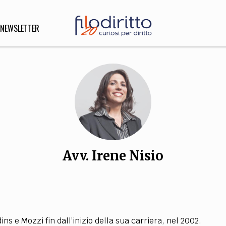
NEWSLETTER
DIRITTO
lità,
o, Esteri
Avv. Irene Nisio
SOFIA
INNOVAZIONE
che,
Scienze informatiche,
Arte,
ligione
Architettura, Ingegneria
ns e Mozzi fin dall’inizio della sua carriera, nel 2002.