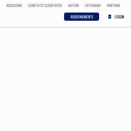
REDAZIONE
COMITATO SCIENTIFICO
AUTORI
FOTOGRAFI
PARTNER
ABBONAMENTI
LOGIN
SCIENZA
ECONOMIA
Matematica, Fisica,
Biologia, Cifrematica,
Medicina
CULTURA
 Cinema, Musica,
Letteratura