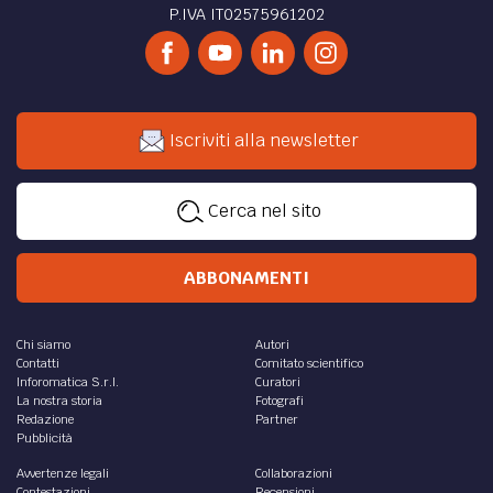
P.IVA IT02575961202
Iscriviti alla newsletter
Cerca nel sito
ABBONAMENTI
Chi siamo
Autori
Contatti
Comitato scientifico
Inforomatica S.r.l.
Curatori
La nostra storia
Fotografi
Redazione
Partner
Pubblicità
Avvertenze legali
Collaborazioni
Contestazioni
Recensioni