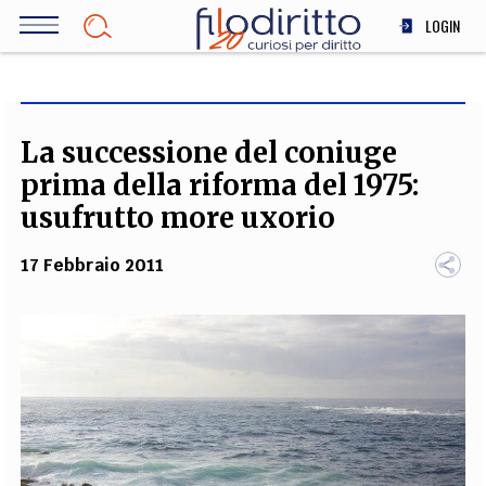
Salta
LOGIN
al
contenuto
DIRITTO
principale
ECONOMIA
SOCIETÀ
La successione del coniuge
MEDICINA
prima della riforma del 1975:
SCIENZA
usufrutto more uxorio
STORIA E FILOSOFIA
17 Febbraio 2011
INNOVAZIONE
ALTRO
TEAM
FILODIRITTO
REDAZIONE
COMITATO SCIENTIFICO
AUTORI
CURATORI
FOTOGRAFI
PARTNER
COLLABORA CON NOI