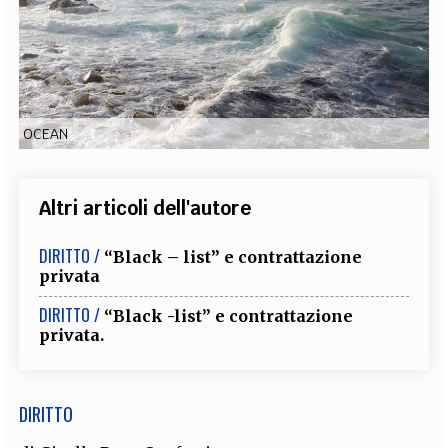
EXTRA
CODICI
RUBRICHE
LIBRI
PROCEEDINGS
PUBBLICITÀ
CONTATTI
SOCIAL MEDIA
OCEAN
Altri articoli dell'autore
DIRITTO /
“Black – list” e contrattazione
privata
DIRITTO /
“Black -list” e contrattazione
privata.
DIRITTO