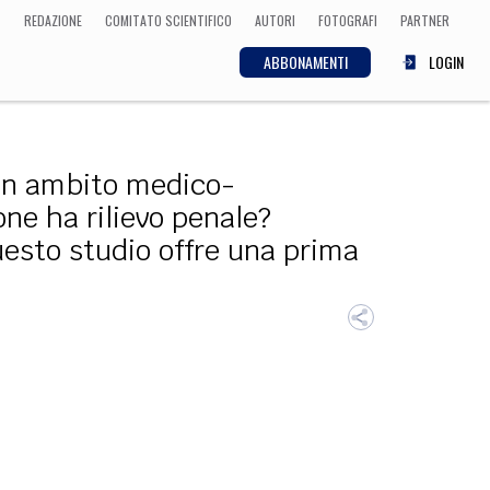
REDAZIONE
COMITATO SCIENTIFICO
AUTORI
FOTOGRAFI
PARTNER
ABBONAMENTI
LOGIN
co-scientifico e
SCIENZA
 in ambito medico-
ECONOMIA
Matematica, Fisica,
one ha rilievo penale?
Biologia, Cifrematica,
Medicina
esto studio offre una prima
CULTURA
 Cinema, Musica,
Letteratura