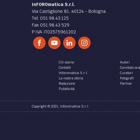
InFOROmatica S.r.l.
Via Castiglione 81, 40124 - Bologna
Tel. 051.98.43.125
Fax 051.98.43.529
P.IVA IT02575961202
Chi siamo
Autori
Contatti
Comitato scie
Inforomatica S.r.l.
Curatori
La nostra storia
Fotografi
Redazione
Partner
Pubblicità
Copyright © 2021, Inforomatica S.r.l.