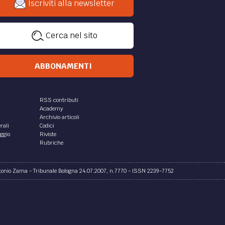
Iscriviti alla newsletter
Cerca nel sito
ABBONAMENTI
RSS contributi
Academy
Archivio articoli
rali
Codici
aggio
Riviste
Rubriche
ntonio Zama - Tribunale Bologna 24.07.2007, n.7770 - ISSN 2239-7752