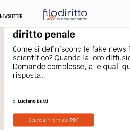
NEWSLETTER
Fake news in ambito medi
diritto penale
Come si definiscono le fake news
DIRITTO
lità,
scientifico? Quando la loro diffusi
o, Esteri
Domande complesse, alle quali qu
risposta.
SOFIA
INNOVAZIONE
che,
Scienze informatiche,
Arte,
di
Luciano Butti
ligione
Architettura, Ingegneria
Scarica in formato PDF