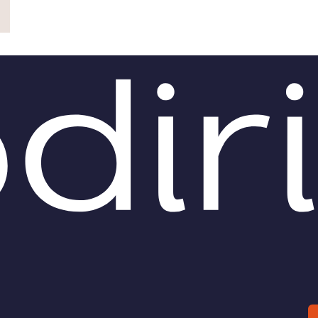
TEAM
AZIONE
COMITATO SCIENTIFICO
AUTORI
CURATORI
FOTOGRAFI
PARTNER
C
EXTRA
CODICI
RUBRICHE
LIBRI
PROCEEDINGS
PUBBLICITÀ
CONTATTI
SOCIAL MEDIA