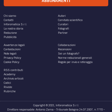
ABBONAMENTI
Chi siamo
Autori
Contatti
Comitato scientifico
Inforomatica S.r.l.
Curatori
La nostra storia
Fotografi
Redazione
Partner
Pubblicità
Avvertenze legali
Collaborazioni
Contestazioni
Recensioni
Note legali
Sei un fotografo?
Privacy Policy
Norme redazionali generali
Cookie Policy
Regole per invio e referaggio
RSS contributi
Academy
Archivio articoli
Codici
Riviste
Rubriche
Copyright © 2021, Inforomatica S.r.l.
Direttore responsabile: Antonio Zama - Tribunale Bologna 24.07.2007, n.7770 -