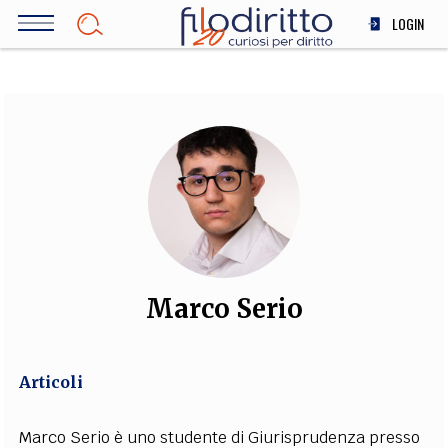
Salta
LOGIN
al
contenuto
DIRITTO
principale
ECONOMIA
SOCIETÀ
MEDICINA
SCIENZA
STORIA E FILOSOFIA
INNOVAZIONE
ALTRO
Marco Serio
TEAM
Articoli
FILODIRITTO
REDAZIONE
COMITATO SCIENTIFICO
AUTORI
CURATORI
FOTOGRAFI
PARTNER
COLLABORA CON NOI
Marco Serio è uno studente di Giurisprudenza presso