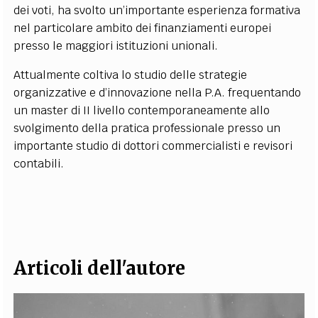
dei voti, ha svolto un’importante esperienza formativa
EXTRA
nel particolare ambito dei finanziamenti europei
CODICI
RUBRICHE
LIBRI
PROCEEDINGS
PUBBLICITÀ
CONTATTI
presso le maggiori istituzioni unionali.
Attualmente coltiva lo studio delle strategie
SOCIAL MEDIA
organizzative e d’innovazione nella P.A. frequentando
un master di II livello contemporaneamente allo
svolgimento della pratica professionale presso un
importante studio di dottori commercialisti e revisori
contabili.
Articoli dell'autore