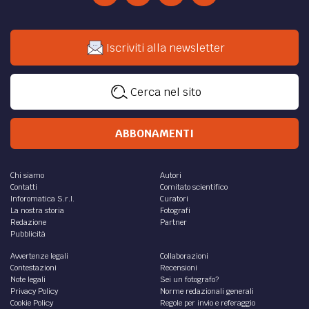
Iscriviti alla newsletter
Cerca nel sito
ABBONAMENTI
Chi siamo
Autori
Contatti
Comitato scientifico
Inforomatica S.r.l.
Curatori
La nostra storia
Fotografi
Redazione
Partner
Pubblicità
Avvertenze legali
Collaborazioni
Contestazioni
Recensioni
Note legali
Sei un fotografo?
Privacy Policy
Norme redazionali generali
Cookie Policy
Regole per invio e referaggio