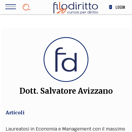
Salta
LOGIN
al
contenuto
DIRITTO
principale
ECONOMIA
SOCIETÀ
MEDICINA
SCIENZA
STORIA E FILOSOFIA
INNOVAZIONE
ALTRO
Dott. Salvatore Avizzano
TEAM
Articoli
FILODIRITTO
REDAZIONE
COMITATO SCIENTIFICO
AUTORI
CURATORI
FOTOGRAFI
PARTNER
COLLABORA CON NOI
Laureatosi in Economia e Management con il massimo