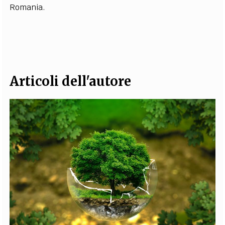
R
o
m
a
n
ia.
EXTRA
CODICI
RUBRICHE
LIBRI
PROCEEDINGS
PUBBLICITÀ
CONTATTI
SOCIAL MEDIA
Articoli dell'autore