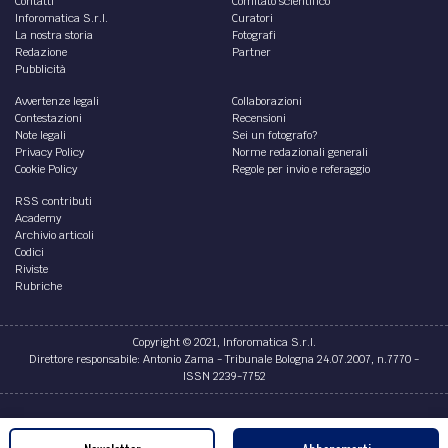
Contatti
Comitato scientifico
Inforomatica S.r.l.
Curatori
La nostra storia
Fotografi
Redazione
Partner
Pubblicità
Avvertenze legali
Collaborazioni
Contestazioni
Recensioni
Note legali
Sei un fotografo?
Privacy Policy
Norme redazionali generali
Cookie Policy
Regole per invio e referaggio
RSS contributi
Academy
Archivio articoli
Codici
Riviste
Rubriche
Copyright © 2021, Inforomatica S.r.l.
Direttore responsabile: Antonio Zama - Tribunale Bologna 24.07.2007, n.7770 -
ISSN 2239-7752
Credits