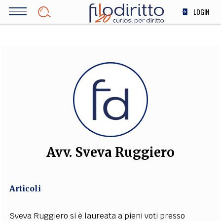
Salta
LOGIN
al
contenuto
DIRITTO
principale
ECONOMIA
SOCIETÀ
MEDICINA
SCIENZA
STORIA E FILOSOFIA
INNOVAZIONE
ALTRO
Avv. Sveva Ruggiero
TEAM
Articoli
FILODIRITTO
REDAZIONE
COMITATO SCIENTIFICO
AUTORI
CURATORI
FOTOGRAFI
PARTNER
COLLABORA CON NOI
Sveva Ruggiero si è laureata a pieni voti presso