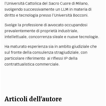
l’Università Cattolica del Sacro Cuore di Milano,
EXTRA
svolgendo successivamente un LLM in materia di
CODICI
RUBRICHE
LIBRI
PROCEEDINGS
PUBBLICITÀ
CONTATTI
diritto e tecnologia presso l’Università Bocconi.
Svolge la professione di avvocato occupandosi
SOCIAL MEDIA
prevalentemente di proprietà industriale,
intellettuale, concorrenza sleale e nuove tecnologie.
Ha maturato esperienza sia in ambito giudiziale che
sul fronte della consulenza stragiudiziale, con
particolare riferimento ai riflessi IP della
contrattualistica commerciale.
Articoli dell'autore