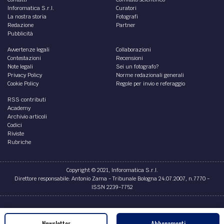
Inforomatica S.r.l.
Curatori
La nostra storia
Fotografi
Redazione
Partner
Pubblicità
Avvertenze legali
Collaborazioni
Contestazioni
Recensioni
Note legali
Sei un fotografo?
Privacy Policy
Norme redazionali generali
Cookie Policy
Regole per invio e referaggio
RSS contributi
Academy
Archivio articoli
Codici
Riviste
Rubriche
Copyright © 2021, Inforomatica S.r.l.
Direttore responsabile: Antonio Zama - Tribunale Bologna 24.07.2007, n.7770 -
ISSN 2239-7752
Credits
Newsletter
Abbonamenti