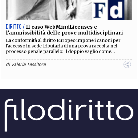
EXTRA
CODICI
RUBRICHE
LIBRI
PROCEEDINGS
PUBBLICITÀ
CONTATTI
DIRITTO /
Il caso WebMindLicenses e
l’ammissibilità delle prove multidisciplinari
SOCIAL MEDIA
La conformità al diritto Europeo impone i canoni per
l'accesso in sede tributaria di una prova raccolta nel
processo penale parallelo: Il doppio vaglio come...
di
Valeria Tessitore