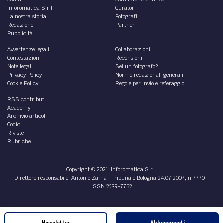
Inforomatica S.r.l.
Curatori
La nostra storia
Fotografi
Redazione
Partner
Pubblicità
Avvertenze legali
Collaborazioni
Contestazioni
Recensioni
Note legali
Sei un fotografo?
Privacy Policy
Norme redazionali generali
Cookie Policy
Regole per invio e referaggio
RSS contributi
Academy
Archivio articoli
Codici
Riviste
Rubriche
Copyright © 2021, Inforomatica S.r.l.
Direttore responsabile: Antonio Zama - Tribunale Bologna 24.07.2007, n.7770 -
ISSN 2239-7752
Credits
Newsletter
Abbonamenti