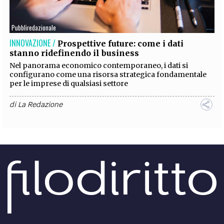
EXTRA
Pubbliredazionale
CODICI
RUBRICHE
LIBRI
PROCEEDINGS
PUBBLICITÀ
CONTATTI
INNOVAZIONE /
Prospettive future: come i dati
stanno ridefinendo il business
SOCIAL MEDIA
Nel panorama economico contemporaneo, i dati si
configurano come una risorsa strategica fondamentale
per le imprese di qualsiasi settore
di
La Redazione