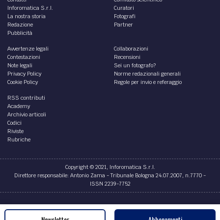
Inforomatica S.r.l.
Curatori
La nostra storia
Fotografi
Redazione
Partner
Pubblicità
Avvertenze legali
Collaborazioni
Contestazioni
Recensioni
Note legali
Sei un fotografo?
Privacy Policy
Norme redazionali generali
Cookie Policy
Regole per invio e referaggio
RSS contributi
Academy
Archivio articoli
Codici
Riviste
Rubriche
Copyright © 2021, Inforomatica S.r.l.
Direttore responsabile: Antonio Zama - Tribunale Bologna 24.07.2007, n.7770 -
ISSN 2239-7752
Credits
Newsletter
Abbonamenti