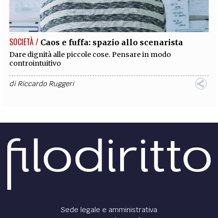
EXTRA
CODICI
RUBRICHE
LIBRI
PROCEEDINGS
PUBBLICITÀ
CONTATTI
SOCIETÀ /
Caos e fuffa: spazio allo scenarista
SOCIAL MEDIA
Dare dignità alle piccole cose. Pensare in modo
controintuitivo
di
Riccardo Ruggeri
Sede legale e amministrativa