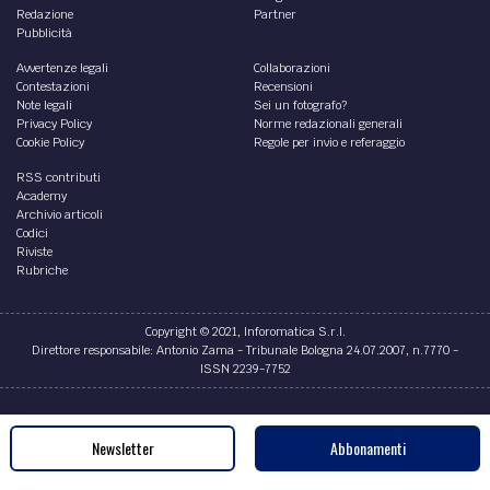
Redazione
Partner
Pubblicità
Avvertenze legali
Collaborazioni
Contestazioni
Recensioni
Note legali
Sei un fotografo?
Privacy Policy
Norme redazionali generali
Cookie Policy
Regole per invio e referaggio
RSS contributi
Academy
Archivio articoli
Codici
Riviste
Rubriche
Copyright © 2021, Inforomatica S.r.l.
Direttore responsabile: Antonio Zama - Tribunale Bologna 24.07.2007, n.7770 -
ISSN 2239-7752
Credits
Newsletter
Abbonamenti