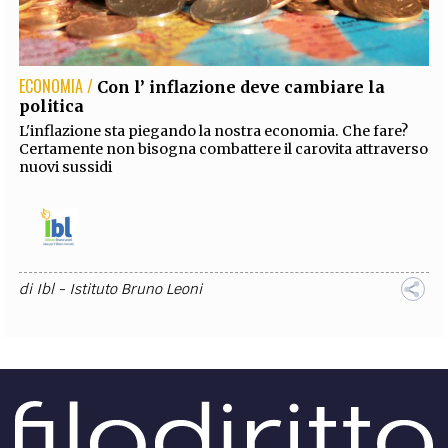
EXTRA
CODICI
RUBRICHE
LIBRI
PROCEEDINGS
PUBBLICITÀ
CONTATTI
ECONOMIA /
Con l’ inflazione deve cambiare la
politica
SOCIAL MEDIA
L'inflazione sta piegando la nostra economia. Che fare?
Certamente non bisogna combattere il carovita attraverso
nuovi sussidi
di
Ibl - Istituto Bruno Leoni