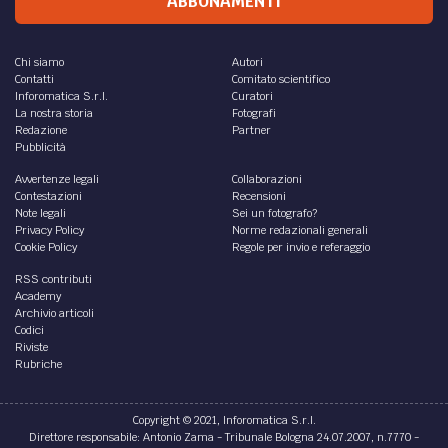
ABBONAMENTI
Chi siamo
Autori
Contatti
Comitato scientifico
Inforomatica S.r.l.
Curatori
La nostra storia
Fotografi
Redazione
Partner
Pubblicità
Avvertenze legali
Collaborazioni
Contestazioni
Recensioni
Note legali
Sei un fotografo?
Privacy Policy
Norme redazionali generali
Cookie Policy
Regole per invio e referaggio
RSS contributi
Academy
Archivio articoli
Codici
Riviste
Rubriche
Copyright © 2021, Inforomatica S.r.l.
Direttore responsabile: Antonio Zama - Tribunale Bologna 24.07.2007, n.7770 -