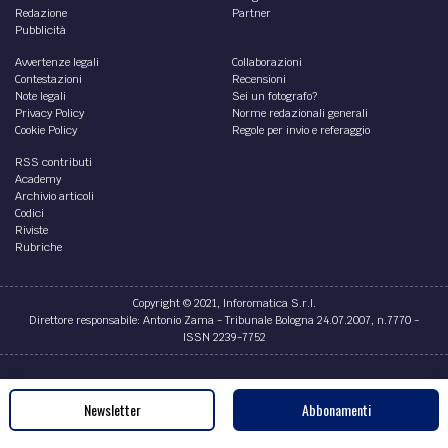
Redazione
Partner
Pubblicità
Avvertenze legali
Collaborazioni
Contestazioni
Recensioni
Note legali
Sei un fotografo?
Privacy Policy
Norme redazionali generali
Cookie Policy
Regole per invio e referaggio
RSS contributi
Academy
Archivio articoli
Codici
Riviste
Rubriche
Copyright © 2021, Inforomatica S.r.l.
Direttore responsabile: Antonio Zama - Tribunale Bologna 24.07.2007, n.7770 -
ISSN 2239-7752
Credits
Newsletter
Abbonamenti