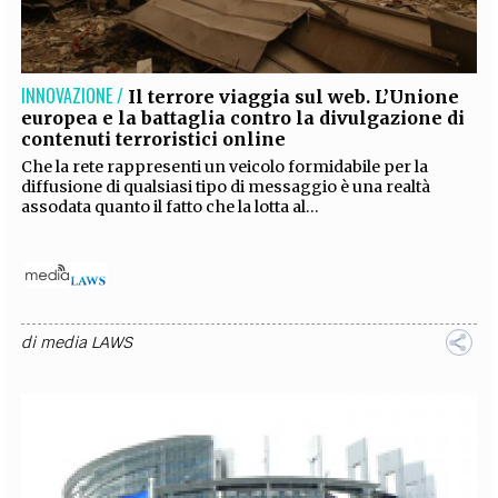
EXTRA
CODICI
RUBRICHE
LIBRI
PROCEEDINGS
PUBBLICITÀ
CONTATTI
INNOVAZIONE /
Il terrore viaggia sul web. L’Unione
europea e la battaglia contro la divulgazione di
SOCIAL MEDIA
contenuti terroristici online
Che la rete rappresenti un veicolo formidabile per la
diffusione di qualsiasi tipo di messaggio è una realtà
assodata quanto il fatto che la lotta al...
di
media LAWS