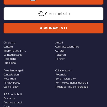
Cerca nel sito
ABBONAMENTI
Chi siamo
Autori
Contatti
Comitato scientifico
Inforomatica S.r.l.
Curatori
La nostra storia
Fotografi
Redazione
Partner
Pubblicità
Avvertenze legali
Collaborazioni
Contestazioni
Recensioni
Note legali
Sei un fotografo?
Privacy Policy
Norme redazionali generali
Cookie Policy
Regole per invio e referaggio
RSS contributi
Academy
Archivio articoli
Codici