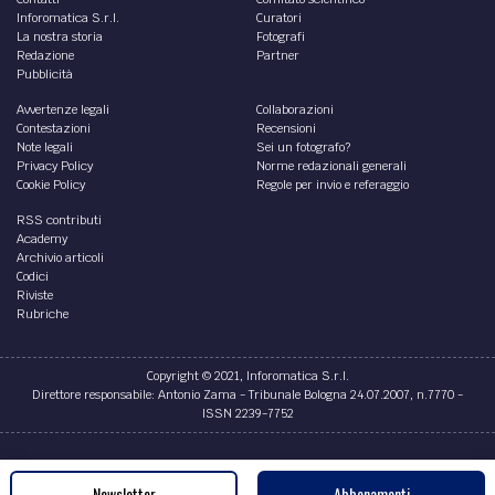
Inforomatica S.r.l.
Curatori
La nostra storia
Fotografi
Redazione
Partner
Pubblicità
Avvertenze legali
Collaborazioni
Contestazioni
Recensioni
Note legali
Sei un fotografo?
Privacy Policy
Norme redazionali generali
Cookie Policy
Regole per invio e referaggio
RSS contributi
Academy
Archivio articoli
Codici
Riviste
Rubriche
Copyright © 2021, Inforomatica S.r.l.
Direttore responsabile: Antonio Zama - Tribunale Bologna 24.07.2007, n.7770 -
ISSN 2239-7752
Credits
Newsletter
Abbonamenti