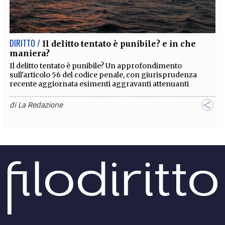
EXTRA
CODICI
RUBRICHE
LIBRI
PROCEEDINGS
PUBBLICITÀ
CONTATTI
DIRITTO /
Il delitto tentato è punibile? e in che
maniera?
SOCIAL MEDIA
Il delitto tentato è punibile? Un approfondimento
sull'articolo 56 del codice penale, con giurisprudenza
recente aggiornata esimenti aggravanti attenuanti
di
La Redazione