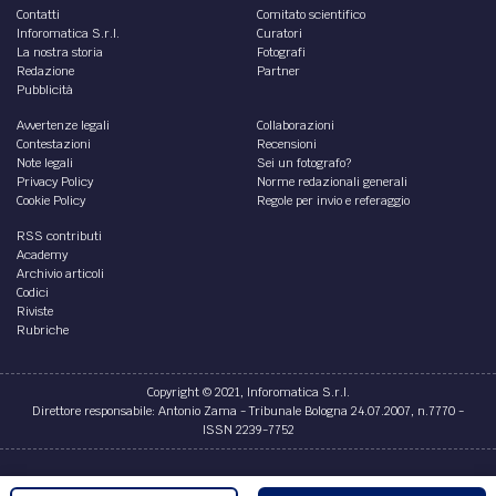
Contatti
Comitato scientifico
Inforomatica S.r.l.
Curatori
La nostra storia
Fotografi
Redazione
Partner
Pubblicità
Avvertenze legali
Collaborazioni
Contestazioni
Recensioni
Note legali
Sei un fotografo?
Privacy Policy
Norme redazionali generali
Cookie Policy
Regole per invio e referaggio
RSS contributi
Academy
Archivio articoli
Codici
Riviste
Rubriche
Copyright © 2021, Inforomatica S.r.l.
Direttore responsabile: Antonio Zama - Tribunale Bologna 24.07.2007, n.7770 -
ISSN 2239-7752
Credits