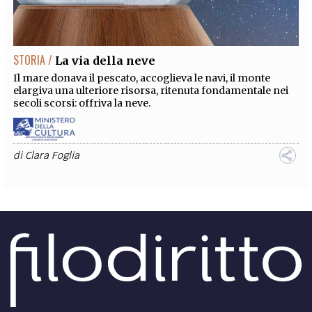
EXTRA
CODICI
RUBRICHE
LIBRI
PROCEEDINGS
PUBBLICITÀ
CONTATTI
STORIA /
La via della neve
SOCIAL MEDIA
Il mare donava il pescato, accoglieva le navi, il monte
elargiva una ulteriore risorsa, ritenuta fondamentale nei
secoli scorsi: offriva la neve.
di
Clara Foglia