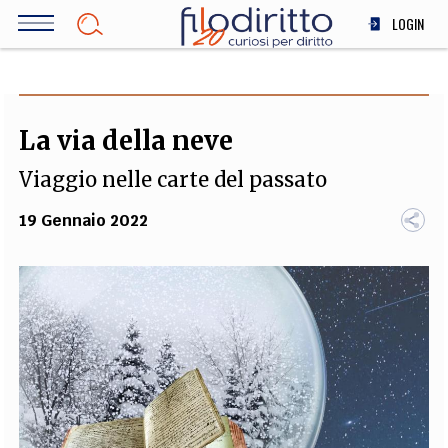
Salta
LOGIN
al
contenuto
DIRITTO
principale
ECONOMIA
SOCIETÀ
La via della neve
MEDICINA
Viaggio nelle carte del passato
SCIENZA
STORIA E FILOSOFIA
19 Gennaio 2022
INNOVAZIONE
ALTRO
TEAM
FILODIRITTO
REDAZIONE
COMITATO SCIENTIFICO
AUTORI
CURATORI
FOTOGRAFI
PARTNER
COLLABORA CON NOI