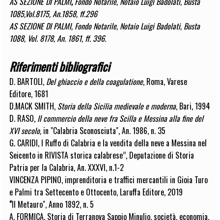
AS SEZIONE DI PALMI
,
Fondo Notarile, Notaio Luigi Badolati, Busta
1085,Vol.8175, An.1858, ff.296
AS SEZIONE DI PALMI, Fondo Notarile, Notaio Luigi Badolati, Busta
1088, Vol. 8178, An. 1861, ff. 396.
Riferimenti bibliografici
D. BARTOLI,
Del ghiaccio e della coagulatione
, Roma, Varese
Editore, 1681
D.MACK SMITH,
Storia della Sicilia medievale e moderna
, Bari, 1994
D. RASO,
Il commercio della neve fra Scilla e Messina alla fine del
XVI secolo,
in "Calabria Sconosciuta", An. 1986, n. 35
G. CARIDI, I Ruffo di Calabria e la vendita della neve a Messina nel
Seicento in RIVISTA storica calabrese’’, Deputazione di Storia
Patria per la Calabria, An. XXXVI, n.1-2
VINCENZA PIPINO, imprenditoria e traffici mercantili in Gioia Turo
e Palmi tra Settecento e Ottocento, Laruffa Editore, 2019
"
Il Metauro", Anno 1892, n. 5
A. FORMICA, Storia di Terranova Sappio Minulio, società, economia,