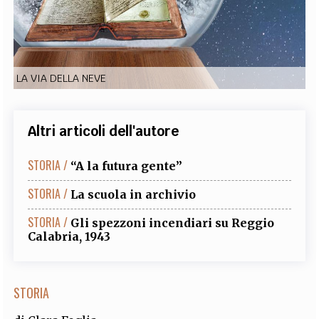
EXTRA
CODICI
RUBRICHE
LIBRI
PROCEEDINGS
PUBBLICITÀ
CONTATTI
LA VIA DELLA NEVE
SOCIAL MEDIA
Altri articoli dell'autore
STORIA /
“A la futura gente”
STORIA /
La scuola in archivio
STORIA /
Gli spezzoni incendiari su Reggio
Calabria, 1943
STORIA