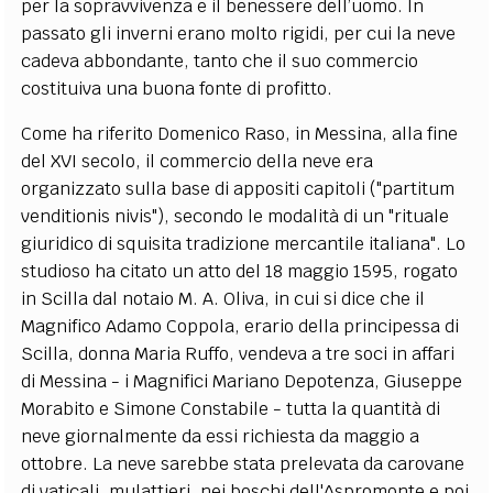
per la sopravvivenza e il benessere dell’uomo. In
passato gli inverni erano molto rigidi, per cui la neve
cadeva abbondante, tanto che il suo commercio
costituiva una buona fonte di profitto.
Come ha riferito Domenico Raso, in Messina, alla fine
del XVI secolo, il commercio della neve era
organizzato sulla base di appositi capitoli ("partitum
venditionis nivis"), secondo le modalità di un "rituale
giuridico di squisita tradizione mercantile italiana". Lo
studioso ha citato un atto del 18 maggio 1595, rogato
in Scilla dal notaio M. A. Oliva, in cui si dice che il
Magnifico Adamo Coppola, erario della principessa di
Scilla, donna Maria Ruffo, vendeva a tre soci in affari
di Messina - i Magnifici Mariano Depotenza, Giuseppe
Morabito e Simone Constabile - tutta la quantità di
neve giornalmente da essi richiesta da maggio a
ottobre. La neve sarebbe stata prelevata da carovane
di vaticali ,mulattieri, nei boschi dell'Aspromonte e poi