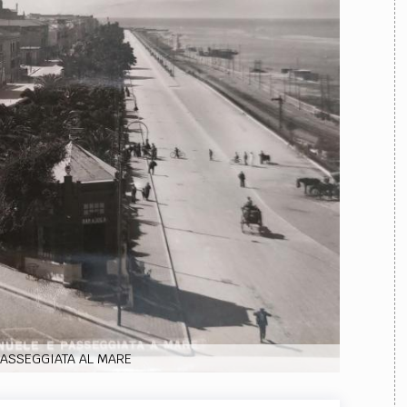
TEAM
AZIONE
COMITATO SCIENTIFICO
AUTORI
CURATORI
FOTOGRAFI
PARTNER
C
EXTRA
CODICI
RUBRICHE
LIBRI
PROCEEDINGS
PUBBLICITÀ
CONTATTI
SOCIAL MEDIA
PASSEGGIATA AL MARE