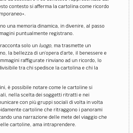
sto contesto si afferma la cartolina come ricordo
emporaneo».
rono una memoria dinamica, in divenire, al passo
immagini puntualmente registrano.
n racconta solo un
luogo
, ma trasmette un
o, la bellezza di un’opera d’arte, il benessere e
mmagini raffigurate rinviano ad un ricordo, lo
sibile tra chi spedisce la cartolina e chi la
i, è possibile notare come le cartoline si
i, nella scelta dei soggetti ritratti e nei
municare con più gruppi sociali di volta in volta
rapidamente cartoline che ritraggono i panorami
izzando una narrazione delle mete del viaggio che
delle cartoline, ama intraprendere.