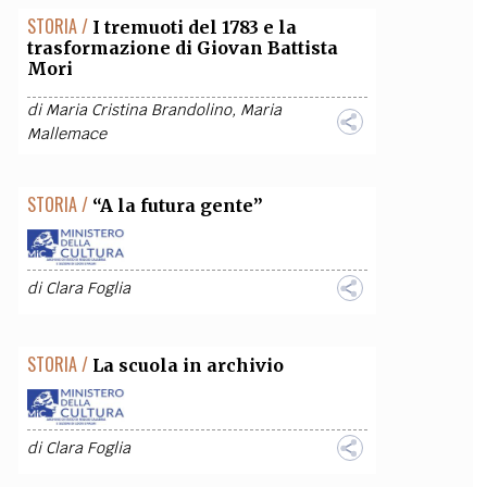
STORIA /
I tremuoti del 1783 e la
trasformazione di Giovan Battista
Mori
di
Maria Cristina Brandolino
,
Maria
Mallemace
STORIA /
“A la futura gente”
di
Clara Foglia
STORIA /
La scuola in archivio
di
Clara Foglia