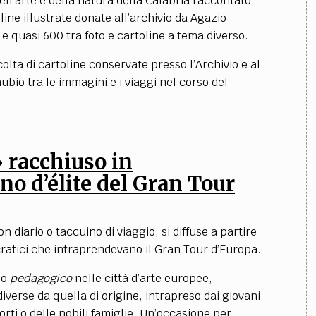
dell’arte e della natura della Calabria raccontato
line illustrate donate all’archivio da Agazio
e quasi 600 tra foto e cartoline a tema diverso.
colta di cartoline conservate presso l’Archivio e al
bio tra le immagini e i viaggi nel corso del
 racchiuso in
no d’élite del Gran Tour
 diario o taccuino di viaggio, si diffuse a partire
ocratici che intraprendevano il Gran Tour d’Europa.
io
pedagogico
nelle città d’arte europee,
verse da quella di origine, intrapreso dai giovani
rti o delle nobili famiglie. Un’occasione per