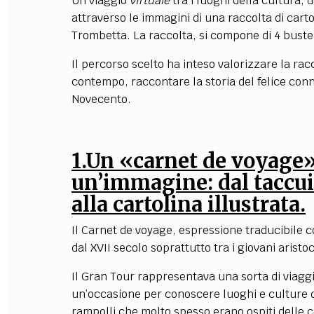
Un viaggio
virtuale
tra i luoghi della cultura, 
attraverso le immagini di una raccolta di carto
Trombetta. La raccolta, si compone di 4 buste 
Il percorso scelto ha inteso valorizzare la rac
contempo, raccontare la storia del felice connu
Novecento.
1.Un «carnet de voyage»
un’immagine: dal taccui
alla cartolina illustrata.
Il Carnet de voyage, espressione traducibile con
dal XVII secolo soprattutto tra i giovani arist
Il Gran Tour rappresentava una sorta di viagg
un’occasione per conoscere luoghi e culture di
rampolli che molto spesso erano ospiti delle co