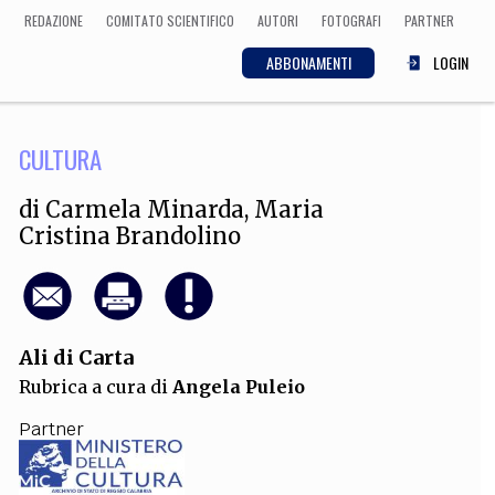
REDAZIONE
COMITATO SCIENTIFICO
AUTORI
FOTOGRAFI
PARTNER
ABBONAMENTI
LOGIN
CULTURA
SCIENZA
ECONOMIA
Matematica, Fisica,
di
Carmela Minarda
,
Maria
Biologia, Cifrematica,
Cristina Brandolino
Medicina
CULTURA
Ali di Carta
 Cinema, Musica,
Rubrica a cura di
Angela Puleio
Letteratura
Partner