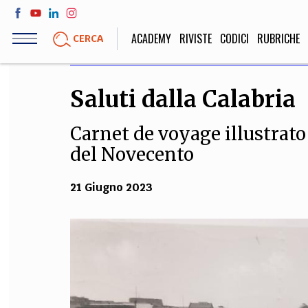
Salta
al
ACADEMY
RIVISTE
CODICI
RUBRICHE
CERCA
contenuto
principale
Saluti dalla Calabria
LIFE STYLE
SOCIETÀ
Carnet de voyage illustrato 
Sport, Cucina, Viaggi,
Politica, Attua
Moda
Educazione, Lavor
del Novecento
21 Giugno 2023
STORIA E FILO
Scienze stori
umanistiche, Re