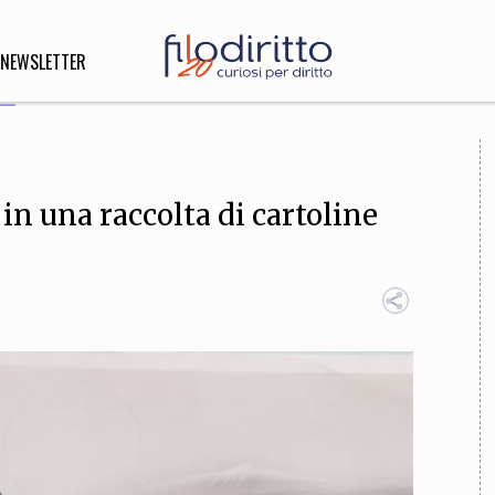
NEWSLETTER
DIRITTO
in una raccolta di cartoline
lità,
o, Esteri
SOFIA
INNOVAZIONE
che,
Scienze informatiche,
Arte,
ligione
Architettura, Ingegneria