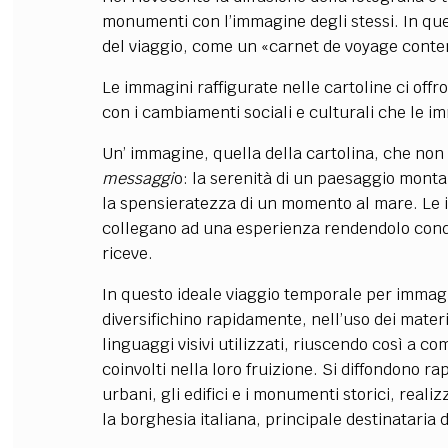
monumenti con l’immagine degli stessi. In que
del viaggio, come un «carnet de voyage cont
Le immagini raffigurate nelle cartoline ci off
con i cambiamenti sociali e culturali che le 
Un’ immagine, quella della cartolina, che no
messaggi
o: la serenità di un paesaggio montan
la spensieratezza di un momento al mare. Le i
collegano ad una esperienza rendendolo condivi
riceve.
In questo ideale viaggio temporale per immagin
diversifichino rapidamente, nell’uso dei material
linguaggi visivi utilizzati, riuscendo così a co
coinvolti nella loro fruizione. Si diffondono 
urbani, gli edifici e i monumenti storici, real
la borghesia italiana, principale destinataria 