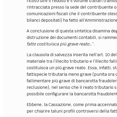
ricostruire il reddito e il volume d’affari tra
rintracciata presso la sede del contribuente o
comunicazioni fiscali che il contribuente stesso
bilanci depositati) ha fatto all’Amministrazion
A conclusione di questa sintetica disamina deg
distruzione dei documenti contabili, si rammenta 
fatto costituisca più grave reato
…”.
La clausola di salvezza inserita nell’art. 10 d
materiale tra l’illecito tributario e l’illecito fa
costituisca un più grave reato. Essa, infatti, st
fattispecie tributaria meno grave (punita ora co
fallimentare più grave di bancarotta fraudolen
reclusione), nel senso che il reato tributario 
possibile configurare la bancarotta fraudolen
Ebbene, la Cassazione, come prima accennato
per chiarire taluni profili controversi della fa