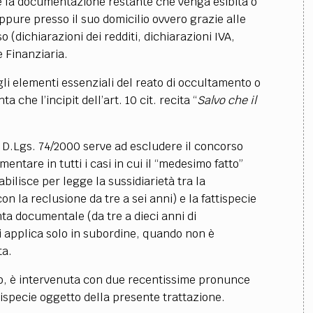
mite la documentazione restante che venga esibita o
ppure presso il suo domicilio ovvero grazie alle
 (dichiarazioni dei redditi, dichiarazioni IVA,
e Finanziaria
.
li elementi essenziali del reato di occultamento o
che l’incipit dell’art. 10 cit. recita “
Salvo che il
el D.Lgs. 74/2000 serve ad escludere il concorso
llimentare in tutti i casi in cui il “medesimo fatto”
abilisce per legge la sussidiarietà tra la
n la reclusione da tre a sei anni) e la fattispecie
ta documentale (da tre a dieci anni di
si applica solo in subordine, quando non è
ta.
, è intervenuta con due recentissime pronunce
ttispecie oggetto della presente trattazione.