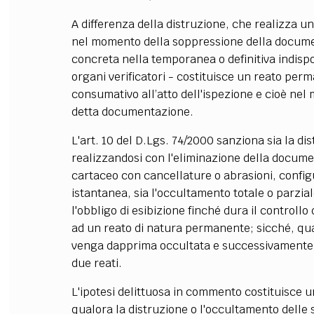
A differenza della distruzione, che realizza un
nel momento della soppressione della document
concreta nella temporanea o definitiva indisp
organi verificatori - costituisce un reato pe
consumativo all’atto dell'ispezione e cioè nel
detta documentazione.
L'art. 10 del D.Lgs. 74/2000 sanziona sia la di
realizzandosi con l'eliminazione della docum
cartaceo con cancellature o abrasioni, config
istantanea, sia l'
occultamento totale o parzial
l'obbligo di esibizione finché dura il controllo
ad un reato di natura permanente; sicché, q
venga dapprima occultata e successivamente di
due reati.
L'ipotesi delittuosa in commento costituisce u
qualora la distruzione o l'
occultamento delle