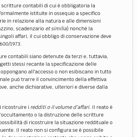
 Le scritture contabili di cui è obbligatoria la
rmalmente istituite in ossequio a specifico
e in relazione alla natura e alle dimensioni
gazzino, scadenzario
et similia
) nonché la
ngoli affari, il cui obbligo di conservazione deve
. 600/1973.
ure contabili siano detenute da terzi e, tuttavia,
getti stessi recante la specificazione delle
i oppongano all'accesso o non esibiscano in tutto
nale può trarre il convincimento della effettiva
ove, anche dichiarative, ulteriori e diverse dalla
 ricostruire i
redditi o il volume d’affari
. Il reato è
’occultamento o la distruzione delle scritture
ossibilità di ricostruire la situazione reddituale o
uente. Il reato non si configura se è possibile