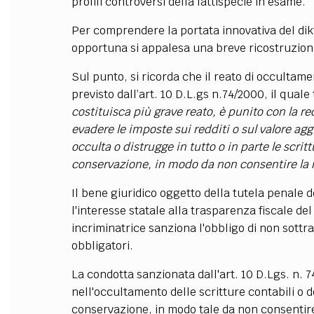
profili controversi della fattispecie in esame.
Per comprendere la portata innovativa del diktat
opportuna si appalesa una breve ricostruzione
Sul punto, si ricorda che il reato di occultam
previsto dall’art. 10 D.L.gs n.74/2000, il qual
costituisca più grave reato, è punito con la re
evadere le imposte sui redditi o sul valore agg
occulta o distrugge in tutto o in parte le scrit
conservazione, in modo da non consentire la ri
Il bene giuridico oggetto della tutela penale d
l'interesse statale alla trasparenza fiscale 
incriminatrice sanziona l'obbligo di non sottr
obbligatori.
La condotta sanzionata dall'art. 10 D.Lgs. n. 7
nell'
occultamento delle
scritture
contabili o d
conservazione, in modo tale da non consentire l