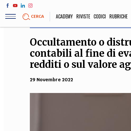
Salta
al
ACADEMY
RIVISTE
CODICI
RUBRICHE
CERCA
contenuto
principale
Occultamento o distr
LIFE STYLE
SOCIETÀ
contabili al fine di e
Sport, Cucina, Viaggi,
Politica, Attua
Moda
Educazione, Lavor
redditi o sul valore a
29 Novembre 2022
STORIA E FILO
Scienze stori
umanistiche, Re