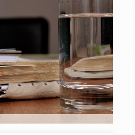
TEAM
AZIONE
COMITATO SCIENTIFICO
AUTORI
CURATORI
FOTOGRAFI
PARTNER
C
EXTRA
CODICI
RUBRICHE
LIBRI
PROCEEDINGS
PUBBLICITÀ
CONTATTI
SOCIAL MEDIA