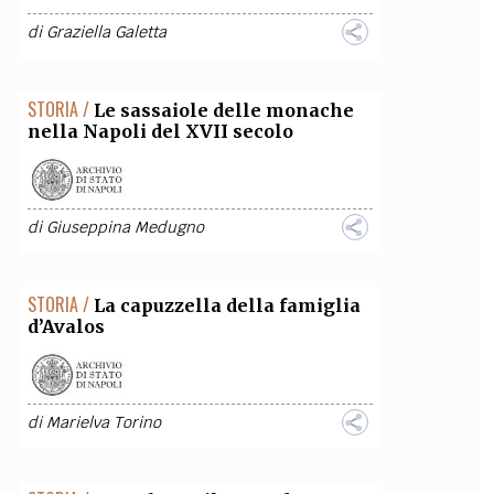
di
Graziella Galetta
STORIA /
Le sassaiole delle monache
nella Napoli del XVII secolo
di
Giuseppina Medugno
STORIA /
La capuzzella della famiglia
d’Avalos
di
Marielva Torino