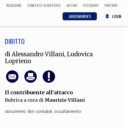
REDAZIONE
COMITATO SCIENTIFICO
AUTORI
FOTOGRAFI
PARTNER
ABBONAMENTI
LOGIN
DIRITTO
SCIENZA
ECONOMIA
Matematica, Fisica,
di
Alessandro Villani
,
Ludovica
Biologia, Cifrematica,
Loprieno
Medicina
CULTURA
Il contribuente all'attacco
 Cinema, Musica,
Rubrica a cura di
Maurizio Villani
Letteratura
documenti
,
libri contabili
,
occultamento