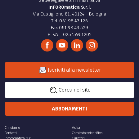
Sede legale e amministrativa
InFOROmatica S.r.l.
Via Castiglione 81, 40124 - Bologna
Tel. 051.98.43.125
Fax 051.98.43.529
P.IVA IT02575961202
Iscriviti alla newsletter
Cerca nel sito
ABBONAMENTI
Chi siamo
Autori
Contatti
Comitato scientifico
Inforomatica S.r.l.
Curatori