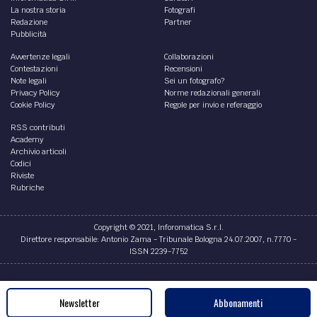
La nostra storia
Fotografi
Redazione
Partner
Pubblicità
Avvertenze legali
Collaborazioni
Contestazioni
Recensioni
Note legali
Sei un fotografo?
Privacy Policy
Norme redazionali generali
Cookie Policy
Regole per invio e referaggio
RSS contributi
Academy
Archivio articoli
Codici
Riviste
Rubriche
Copyright © 2021, Inforomatica S.r.l.
Direttore responsabile: Antonio Zama - Tribunale Bologna 24.07.2007, n.7770 -
ISSN 2239-7752
Credits
Newsletter
Abbonamenti