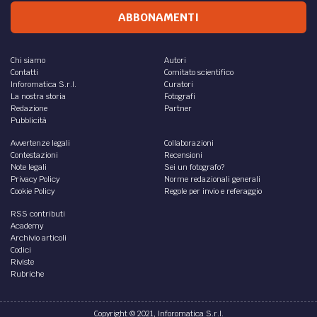
ABBONAMENTI
Chi siamo
Autori
Contatti
Comitato scientifico
Inforomatica S.r.l.
Curatori
La nostra storia
Fotografi
Redazione
Partner
Pubblicità
Avvertenze legali
Collaborazioni
Contestazioni
Recensioni
Note legali
Sei un fotografo?
Privacy Policy
Norme redazionali generali
Cookie Policy
Regole per invio e referaggio
RSS contributi
Academy
Archivio articoli
Codici
Riviste
Rubriche
Copyright © 2021, Inforomatica S.r.l.