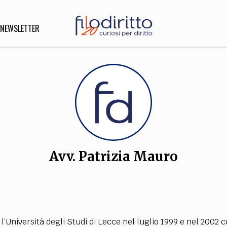
NEWSLETTER
DIRITTO
lità,
o, Esteri
Avv. Patrizia Mauro
SOFIA
INNOVAZIONE
che,
Scienze informatiche,
Arte,
ligione
Architettura, Ingegneria
’Università degli Studi di Lecce nel luglio 1999 e nel 2002 