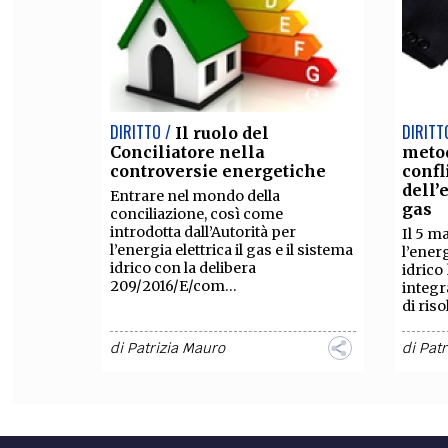
DIRITTO /
DIRITT
Il ruolo del
Conciliatore nella
metod
controversie energetiche
confl
dell’
Entrare nel mondo della
gas
conciliazione, così come
introdotta dall’Autorità per
Il 5 m
l’energia elettrica il gas e il sistema
l’energ
idrico con la delibera
idrico
209/2016/E/com...
integr
di riso
di
Patrizia Mauro
di
Patr