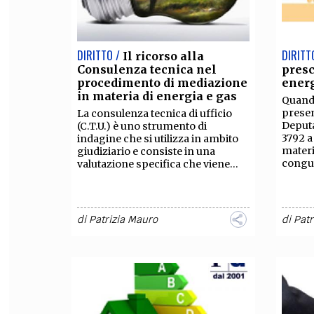
DIRITTO /
DIRITT
Il ricorso alla
Consulenza tecnica nel
presc
procedimento di mediazione
energ
in materia di energia e gas
Quando
presen
La consulenza tecnica di ufficio
Deputa
(C.T.U.) è uno strumento di
3792 a
indagine che si utilizza in ambito
materi
giudiziario e consiste in una
congua
valutazione specifica che viene...
di
Patrizia Mauro
di
Patr