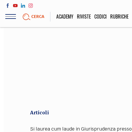
Salta
al
ACADEMY
RIVISTE
CODICI
RUBRICHE
CERCA
contenuto
principale
LIFE STYLE
SOCIETÀ
Sport, Cucina, Viaggi,
Politica, Attua
Moda
Educazione, Lavor
STORIA E FILO
Scienze stori
umanistiche, Re
Articoli
Si laurea cum laude in Giurisprudenza presso l