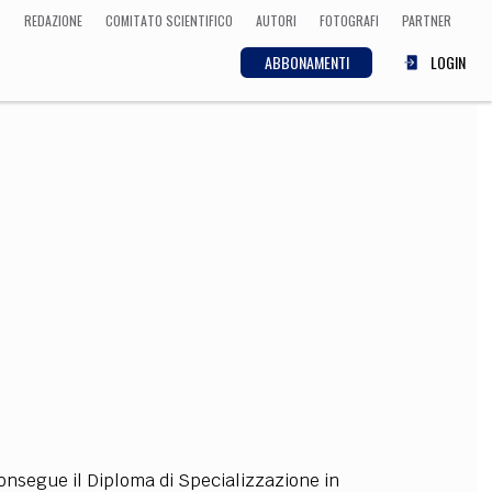
REDAZIONE
COMITATO SCIENTIFICO
AUTORI
FOTOGRAFI
PARTNER
ABBONAMENTI
LOGIN
SCIENZA
ECONOMIA
Matematica, Fisica,
Biologia, Cifrematica,
Medicina
CULTURA
 Cinema, Musica,
Letteratura
consegue il Diploma di Specializzazione in