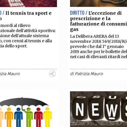
O /
DIRITTO /
Il tennis tra sport e
L’eccezione di
o
prescrizione e la
fatturazione di consumi
imordi al rilievo
gas
zionale dell’attività sportiva:
sione dell’attuale sistema
La Delibera ARERA del 13
o, con cenni al tennis e alla
novembre 2018 569/2018/R
ia dello sport.
prevede che dal 1° gennaio
2019 anche per le bollette del
nei casi di rilevanti ritardi nel
izia Mauro
di
Patrizia Mauro