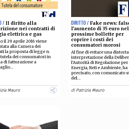
O /
DIRITTO /
Il diritto alla
Fake news: fals
rizione nei contratti di
l’aumento di 35 euro ne
ia elettrica e gas
prossime bollette per
coprire i costi dei
 il 29 aprile 2016 viene
consumatori morosi
tata alla Camera dei
ti la proposta di legge n.
Al fine di evitare una distorta
 tutela dei consumatori in
interpretazione della Deliber
a di fatturazione a
l’Autorità di Regolazione per
glio...
Energia, Reti e Ambiente, ha
precisato, con comunicato 
del...
izia Mauro
di
Patrizia Mauro