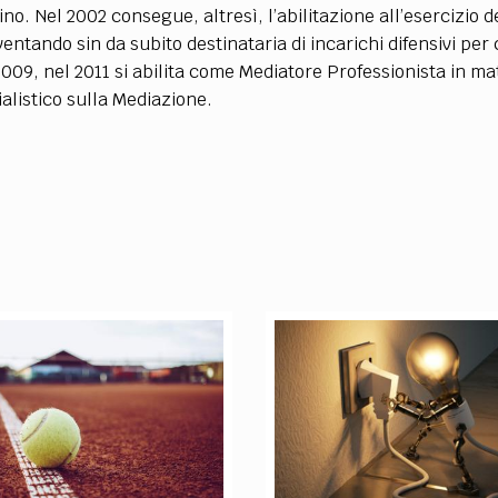
TEAM
rino. Nel 2002 consegue, altresì, l’abilitazione all’esercizi
AZIONE
COMITATO SCIENTIFICO
AUTORI
CURATORI
FOTOGRAFI
PARTNER
C
iventando sin da subito destinataria di incarichi difensivi per 
009, nel 2011 si abilita come Mediatore Professionista in mat
ialistico sulla Mediazione.
EXTRA
CODICI
RUBRICHE
LIBRI
PROCEEDINGS
PUBBLICITÀ
CONTATTI
SOCIAL MEDIA