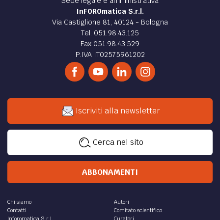
Sede legale e amministrativa
InFOROmatica S.r.l.
Via Castiglione 81, 40124 - Bologna
Tel. 051.98.43.125
Fax 051.98.43.529
P.IVA IT02575961202
Iscriviti alla newsletter
Cerca nel sito
ABBONAMENTI
Chi siamo
Autori
Contatti
Comitato scientifico
Inforomatica S.r.l.
Curatori