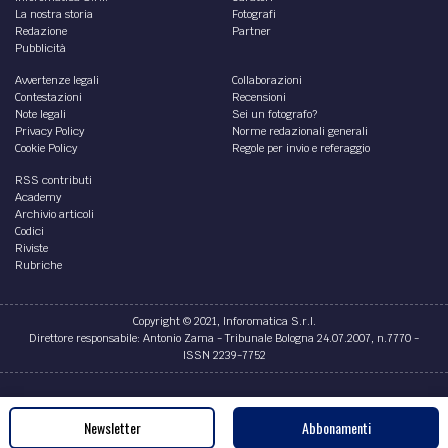
La nostra storia
Fotografi
Redazione
Partner
Pubblicità
Avvertenze legali
Collaborazioni
Contestazioni
Recensioni
Note legali
Sei un fotografo?
Privacy Policy
Norme redazionali generali
Cookie Policy
Regole per invio e referaggio
RSS contributi
Academy
Archivio articoli
Codici
Riviste
Rubriche
Copyright © 2021, Inforomatica S.r.l.
Direttore responsabile: Antonio Zama - Tribunale Bologna 24.07.2007, n.7770 -
ISSN 2239-7752
Credits
Newsletter
Abbonamenti