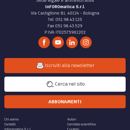
Sede legale e amministrativa
InFOROmatica S.r.l.
Via Castiglione 81, 40124 - Bologna
Tel. 051.98.43.125
Fax 051.98.43.529
P.IVA IT02575961202
Iscriviti alla newsletter
Cerca nel sito
ABBONAMENTI
Chi siamo
Autori
Contatti
Comitato scientifico
Inforomatica S.r.l.
Curatori