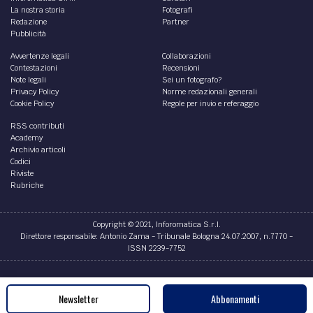
La nostra storia
Fotografi
Redazione
Partner
Pubblicità
Avvertenze legali
Collaborazioni
Contestazioni
Recensioni
Note legali
Sei un fotografo?
Privacy Policy
Norme redazionali generali
Cookie Policy
Regole per invio e referaggio
RSS contributi
Academy
Archivio articoli
Codici
Riviste
Rubriche
Copyright © 2021, Inforomatica S.r.l.
Direttore responsabile: Antonio Zama - Tribunale Bologna 24.07.2007, n.7770 -
ISSN 2239-7752
Credits
Newsletter
Abbonamenti