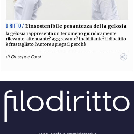
EXTRA
CODICI
RUBRICHE
LIBRI
PROCEEDINGS
PUBBLICITÀ
CONTATTI
DIRITTO /
L'insostenibile pesantezza della gelosia
SOCIAL MEDIA
la gelosia rappresenta un fenomeno giuridicamente
rilevante. attenuante? aggravante? inabilitante? il dibattito
è frastagliato, l'Autore spiega il perchè
di
Giuseppe Corsi