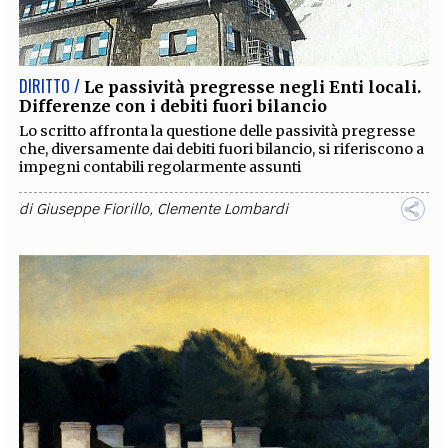
EXTRA
CODICI
RUBRICHE
LIBRI
PROCEEDINGS
PUBBLICITÀ
CONTATTI
DIRITTO /
Le passività pregresse negli Enti locali.
Differenze con i debiti fuori bilancio
SOCIAL MEDIA
Lo scritto affronta la questione delle passività pregresse
che, diversamente dai debiti fuori bilancio, si riferiscono a
impegni contabili regolarmente assunti
di
Giuseppe Fiorillo
,
Clemente Lombardi