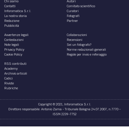
Chi siamo
Autori
Contatti
Comitato scientifico
Inforomatica S.r.l.
Curatori
La nostra storia
Fotografi
Redazione
Partner
Pubblicità
Avvertenze legali
Collaborazioni
Contestazioni
Recensioni
Note legali
Sei un fotografo?
Privacy Policy
Norme redazionali generali
Cookie Policy
Regole per invio e referaggio
RSS contributi
Academy
Archivio articoli
Codici
Riviste
Rubriche
Copyright © 2021, Inforomatica S.r.l.
Direttore responsabile: Antonio Zama - Tribunale Bologna 24.07.2007, n.7770 -
ISSN 2239-7752