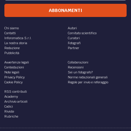
ABBONAMENTI
Chi siamo
Autori
Contatti
Comitato scientifico
Inforomatica S.r.l.
Curatori
La nostra storia
Fotografi
Redazione
Partner
Pubblicità
Avvertenze legali
Collaborazioni
Contestazioni
Recensioni
Note legali
Sei un fotografo?
Privacy Policy
Norme redazionali generali
Cookie Policy
Regole per invio e referaggio
RSS contributi
Academy
Archivio articoli
Codici
Riviste
Rubriche