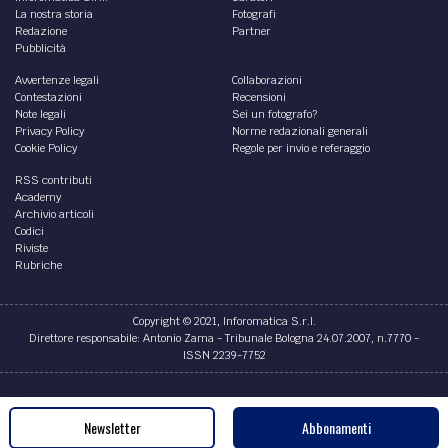
La nostra storia
Fotografi
Redazione
Partner
Pubblicità
Avvertenze legali
Collaborazioni
Contestazioni
Recensioni
Note legali
Sei un fotografo?
Privacy Policy
Norme redazionali generali
Cookie Policy
Regole per invio e referaggio
RSS contributi
Academy
Archivio articoli
Codici
Riviste
Rubriche
Copyright © 2021, Inforomatica S.r.l.
Direttore responsabile: Antonio Zama - Tribunale Bologna 24.07.2007, n.7770 -
ISSN 2239-7752
Credits
Newsletter
Abbonamenti