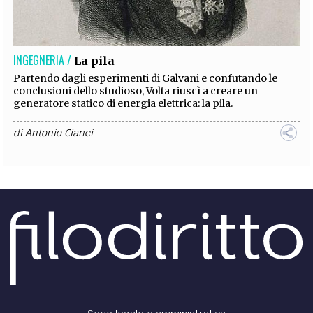
EXTRA
CODICI
RUBRICHE
LIBRI
PROCEEDINGS
PUBBLICITÀ
CONTATTI
INGEGNERIA /
La pila
SOCIAL MEDIA
Partendo dagli esperimenti di Galvani e confutando le
conclusioni dello studioso, Volta riuscì a creare un
generatore statico di energia elettrica: la pila.
di
Antonio Cianci