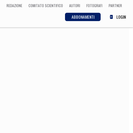
REDAZIONE
COMITATO SCIENTIFICO
AUTORI
FOTOGRAFI
PARTNER
ABBONAMENTI
LOGIN
SCIENZA
ECONOMIA
Matematica, Fisica,
Biologia, Cifrematica,
Medicina
CULTURA
 Cinema, Musica,
Letteratura