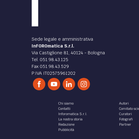
Sede legale e amministrativa
InFOROmatica S.r.l.
Via Castiglione 81, 40124 - Bologna
Tel. 051.98.43.125
Fax 051.98.43.529
P.IVA IT02575961202
Chi siamo
Autori
Contatti
Comitato scie
Inforomatica S.r.l.
Curatori
La nostra storia
Fotografi
Redazione
Partner
Pubblicità