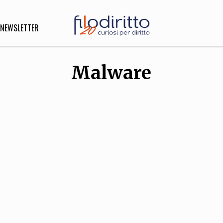
NEWSLETTER
Malware
DIRITTO
lità,
o, Esteri
SOFIA
INNOVAZIONE
che,
Scienze informatiche,
Arte,
ligione
Architettura, Ingegneria