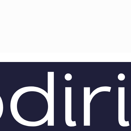
TEAM
AZIONE
COMITATO SCIENTIFICO
AUTORI
CURATORI
FOTOGRAFI
PARTNER
C
EXTRA
CODICI
RUBRICHE
LIBRI
PROCEEDINGS
PUBBLICITÀ
CONTATTI
SOCIAL MEDIA