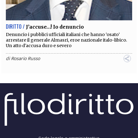
EXTRA
CODICI
RUBRICHE
LIBRI
PROCEEDINGS
PUBBLICITÀ
CONTATTI
DIRITTO /
J’accuse…! Io denuncio
SOCIAL MEDIA
Denuncio i pubblici ufficiali italiani che hanno ‘osato’
arrestare il generale Almasri, eroe nazionale italo-libico.
Un atto d'accusa duro e severo
di
Rosario Russo