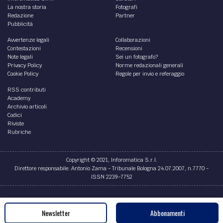
La nostra storia
Fotografi
Redazione
Partner
Pubblicità
Avvertenze legali
Collaborazioni
Contestazioni
Recensioni
Note legali
Sei un fotografo?
Privacy Policy
Norme redazionali generali
Cookie Policy
Regole per invio e referaggio
RSS contributi
Academy
Archivio articoli
Codici
Riviste
Rubriche
Copyright © 2021, Inforomatica S.r.l.
Direttore responsabile: Antonio Zama - Tribunale Bologna 24.07.2007, n.7770 -
ISSN 2239-7752
Credits
Newsletter
Abbonamenti