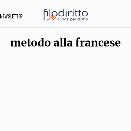
NEWSLETTER
metodo alla francese
DIRITTO
lità,
o, Esteri
SOFIA
INNOVAZIONE
che,
Scienze informatiche,
Arte,
ligione
Architettura, Ingegneria