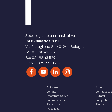
Sede legale e amministrativa
InFOROmatica S.r.l.
Via Castiglione 81, 40124 - Bologna
Tel. 051.98.43.125
Fax 051.98.43.529
P.IVA IT02575961202
Chi siamo
Autori
Contatti
Comitato scie
Inforomatica S.r.l.
Curatori
La nostra storia
Fotografi
Redazione
Partner
Pubblicità