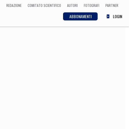
REDAZIONE
COMITATO SCIENTIFICO
AUTORI
FOTOGRAFI
PARTNER
ABBONAMENTI
LOGIN
SCIENZA
ECONOMIA
Matematica, Fisica,
Biologia, Cifrematica,
Medicina
CULTURA
 Cinema, Musica,
Letteratura