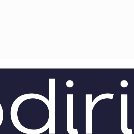
TEAM
AZIONE
COMITATO SCIENTIFICO
AUTORI
CURATORI
FOTOGRAFI
PARTNER
C
EXTRA
CODICI
RUBRICHE
LIBRI
PROCEEDINGS
PUBBLICITÀ
CONTATTI
SOCIAL MEDIA