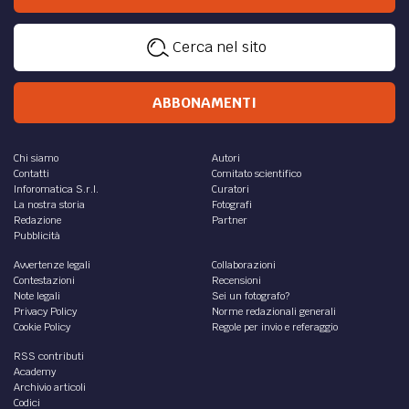
Cerca nel sito
ABBONAMENTI
Chi siamo
Autori
Contatti
Comitato scientifico
Inforomatica S.r.l.
Curatori
La nostra storia
Fotografi
Redazione
Partner
Pubblicità
Avvertenze legali
Collaborazioni
Contestazioni
Recensioni
Note legali
Sei un fotografo?
Privacy Policy
Norme redazionali generali
Cookie Policy
Regole per invio e referaggio
RSS contributi
Academy
Archivio articoli
Codici