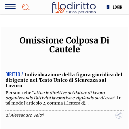
Salta
LOGIN
al
contenuto
DIRITTO
principale
ECONOMIA
SOCIETÀ
Omissione Colposa Di
MEDICINA
Cautele
SCIENZA
STORIA E FILOSOFIA
INNOVAZIONE
DIRITTO /
Individuazione della figura giuridica del
ALTRO
dirigente nel Testo Unico di Sicurezza sul
Lavoro
Persona che “
attua le direttive del datore di lavoro
organizzando l’attività lavorativa e vigilando su di essa
”. In
TEAM
tal modo l’articolo 2, comma 1, lettera d)...
FILODIRITTO
REDAZIONE
COMITATO SCIENTIFICO
AUTORI
CURATORI
di
Alessandro Veltri
FOTOGRAFI
PARTNER
COLLABORA CON NOI