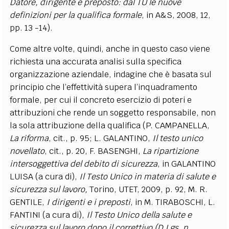
Datore, dirigente e preposto: dal TU le nuove
definizioni per la qualifica formale
, in A&S, 2008, 12,
pp. 13 -14).
Come altre volte, quindi, anche in questo caso viene
richiesta una accurata analisi sulla specifica
organizzazione aziendale, indagine che è basata sul
principio che l’effettività supera l’inquadramento
formale, per cui il concreto esercizio di poteri e
attribuzioni che rende un soggetto responsabile, non
la sola attribuzione della qualifica (P. CAMPANELLA,
La riforma
, cit., p. 95; L. GALANTINO,
Il testo unico
novellato
, cit., p. 20, F. BASENGHI,
La ripartizione
intersoggettiva del debito di sicurezza
, in GALANTINO
LUISA (a cura di),
Il Testo Unico in materia di salute e
sicurezza sul lavoro,
Torino, UTET, 2009, p. 92, M. R.
GENTILE,
I dirigenti e i preposti
, in M. TIRABOSCHI, L.
FANTINI (a cura di),
Il Testo Unico della salute e
sicurezza sul lavoro dopo il correttivo (D.Lgs. n.