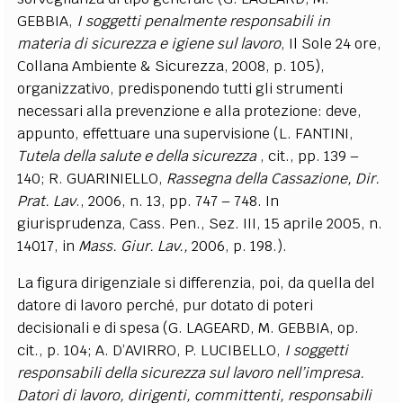
GEBBIA,
I soggetti penalmente responsabili in
materia di sicurezza e igiene sul lavoro
, Il Sole 24 ore,
Collana Ambiente & Sicurezza, 2008, p. 105),
organizzativo, predisponendo tutti gli strumenti
necessari alla prevenzione e alla protezione: deve,
appunto, effettuare una supervisione (L. FANTINI,
Tutela della salute e della sicurezza
, cit., pp. 139 –
140; R. GUARINIELLO,
Rassegna della Cassazione, Dir.
Prat. Lav
., 2006, n. 13, pp. 747 – 748. In
giurisprudenza, Cass. Pen., Sez. III, 15 aprile 2005, n.
14017, in
Mass. Giur. Lav.,
2006, p. 198.).
La figura dirigenziale si differenzia, poi, da quella del
datore di lavoro perché, pur dotato di poteri
decisionali e di spesa (G. LAGEARD, M. GEBBIA, op.
cit., p. 104; A. D’AVIRRO, P. LUCIBELLO,
I soggetti
responsabili della sicurezza sul lavoro nell’impresa.
Datori di lavoro, dirigenti, committenti, responsabili