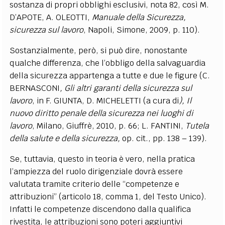
sostanza di propri obblighi esclusivi, nota 82, così M.
D’APOTE, A. OLEOTTI,
Manuale della Sicurezza,
sicurezza sul lavoro
, Napoli, Simone, 2009, p. 110).
Sostanzialmente, però, si può dire, nonostante
qualche differenza, che l’obbligo della salvaguardia
della sicurezza appartenga a tutte e due le figure (C.
BERNASCONI
, Gli altri garanti della sicurezza sul
lavoro
, in F. GIUNTA, D. MICHELETTI (a cura di
), Il
nuovo diritto penale della sicurezza nei luoghi di
lavoro
, Milano, Giuffrè, 2010, p. 66; L. FANTINI,
Tutela
della salute e della sicurezza,
op. cit., pp. 138 – 139).
Se, tuttavia, questo in teoria è vero, nella pratica
l’ampiezza del ruolo dirigenziale dovrà essere
valutata tramite criterio delle “competenze e
attribuzioni” (articolo 18, comma 1, del Testo Unico).
Infatti le competenze discendono dalla qualifica
rivestita, le attribuzioni sono poteri aggiuntivi