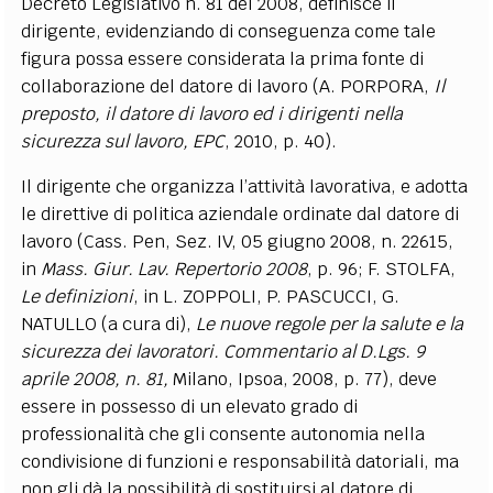
Decreto Legislativo n. 81 del 2008, definisce il
dirigente, evidenziando di conseguenza come tale
figura possa essere considerata la prima fonte di
collaborazione del datore di lavoro (A. PORPORA,
Il
preposto, il datore di lavoro ed i dirigenti nella
sicurezza sul lavoro, EPC
, 2010, p. 40).
Il dirigente che organizza l’attività lavorativa, e adotta
le direttive di politica aziendale ordinate dal datore di
lavoro (Cass. Pen, Sez. IV, 05 giugno 2008, n. 22615,
in
Mass. Giur. Lav. Repertorio 2008
, p. 96; F. STOLFA,
Le definizioni
, in L. ZOPPOLI, P. PASCUCCI, G.
NATULLO (a cura di),
Le nuove regole per la salute e la
sicurezza dei lavoratori. Commentario al D.Lgs. 9
aprile 2008, n. 81,
Milano, Ipsoa, 2008, p. 77), deve
essere in possesso di un elevato grado di
professionalità che gli consente autonomia nella
condivisione di funzioni e responsabilità datoriali, ma
non gli dà la possibilità di sostituirsi al datore di