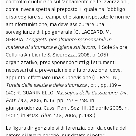
controllo quotidiano sull’andamento delle lavorazioni,
come invece spetta al preposto, il quale ha l’obbligo
di sorvegliare sul campo che siano rispettate le norme
antinfortunistiche, ma deve assicurare una
sorveglianza di tipo generale (G. LAGEARD, M.
GEBBIA,
I soggetti penalmente responsabili in
materia di sicurezza e igiene sul lavoro
, Il Sole 24 ore,
Collana Ambiente & Sicurezza, 2008, p. 105),
organizzativo, predisponendo tutti gli strumenti
necessari alla prevenzione e alla protezione: deve,
appunto, effettuare una supervisione (L. FANTINI,
Tutela della salute e della sicurezza
, cit., pp. 139 –
140; R. GUARINIELLO,
Rassegna della Cassazione, Dir.
Prat. Lav
., 2006, n. 13, pp. 747 – 748. In
giurisprudenza, Cass. Pen., Sez. III, 15 aprile 2005, n.
14017, in
Mass. Giur. Lav.,
2006, p. 198.).
La figura dirigenziale si differenzia, poi, da quella del
datore di lavoro perché, pur dotato di poteri