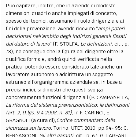
Può capitare, inoltre, che in aziende di modeste
dimensioni quadri o anche impiegati di concetto,
spesso dei tecnici, assumano il ruolo dirigenziale ai
fini della prevenzione, avendo ricevuto “
ampi poteri
decisionali nell’ambito degli indirizzi generali fissati
dal datore di lavoro
” (F. STOLFA,
Le definizioni
, cit., p.
78), ne consegue che la figura del dirigente oltre la
qualifica formale, andrà quindi verificata nella
pratica, potendo essere considerato tale anche un
lavoratore autonomo o addirittura un soggetto
estraneo all’organigramma aziendale se, in base a
precisi indici, si dimostri che questi svolga
concretamente funzioni dirigenziali (P. CAMPANELLA,
La riforma del sistema prevenzionistico: le definizioni
(art. 2, D.lgs. 9.4.2008, n. 81),
in F. CARINCI, E.
GRAGNOLI (a cura di),
Codice commentato della
sicurezza sul lavoro
, Torino, UTET, 2010, pp.94- 95; C.
BERNASCONI,
Gli altri garanti
, cit., p. 67; G. LAGEART,