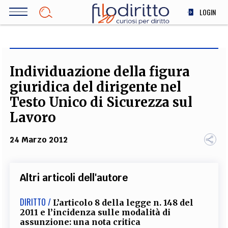
Salta
LOGIN
al
contenuto
DIRITTO
principale
ECONOMIA
SOCIETÀ
Individuazione della figura
MEDICINA
giuridica del dirigente nel
SCIENZA
Testo Unico di Sicurezza sul
STORIA E FILOSOFIA
Lavoro
INNOVAZIONE
24 Marzo 2012
ALTRO
Altri articoli dell'autore
TEAM
FILODIRITTO
REDAZIONE
COMITATO SCIENTIFICO
AUTORI
CURATORI
DIRITTO /
L’articolo 8 della legge n. 148 del
FOTOGRAFI
PARTNER
COLLABORA CON NOI
2011 e l’incidenza sulle modalità di
assunzione: una nota critica