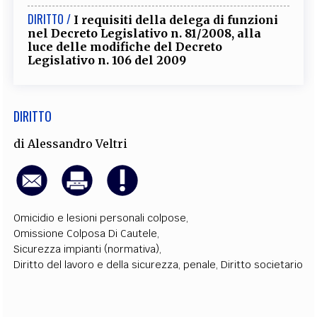
EXTRA
DIRITTO /
I requisiti della delega di funzioni
nel Decreto Legislativo n. 81/2008, alla
CODICI
RUBRICHE
LIBRI
PROCEEDINGS
PUBBLICITÀ
CONTATTI
luce delle modifiche del Decreto
Legislativo n. 106 del 2009
SOCIAL MEDIA
DIRITTO
di
Alessandro Veltri
Omicidio e lesioni personali colpose
,
Omissione Colposa Di Cautele
,
Sicurezza impianti (normativa)
,
Diritto del lavoro e della sicurezza
,
penale
,
Diritto societario