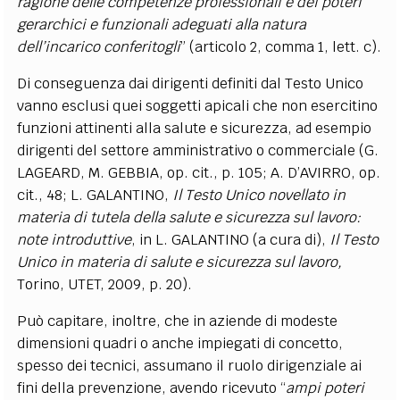
ragione delle competenze professionali e dei poteri
gerarchici e funzionali adeguati alla natura
dell’incarico conferitogli
” (articolo 2, comma 1, lett. c).
Di conseguenza dai dirigenti definiti dal Testo Unico
vanno esclusi quei soggetti apicali che non esercitino
funzioni attinenti alla salute e sicurezza, ad esempio
dirigenti del settore amministrativo o commerciale (G.
LAGEARD, M. GEBBIA, op. cit., p. 105; A. D’AVIRRO, op.
cit., 48; L. GALANTINO,
Il Testo Unico novellato in
materia di tutela della salute e sicurezza sul lavoro:
note introduttive
, in L. GALANTINO (a cura di),
Il Testo
Unico in materia di salute e sicurezza sul lavoro,
Torino, UTET, 2009, p. 20).
Può capitare, inoltre, che in aziende di modeste
dimensioni quadri o anche impiegati di concetto,
spesso dei tecnici, assumano il ruolo dirigenziale ai
fini della prevenzione, avendo ricevuto “
ampi poteri