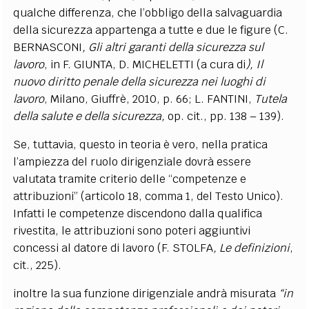
qualche differenza, che l’obbligo della salvaguardia
della sicurezza appartenga a tutte e due le figure (C.
BERNASCONI
, Gli altri garanti della sicurezza sul
lavoro
, in F. GIUNTA, D. MICHELETTI (a cura di
), Il
nuovo diritto penale della sicurezza nei luoghi di
lavoro
, Milano, Giuffrè, 2010, p. 66; L. FANTINI,
Tutela
della salute e della sicurezza,
op. cit., pp. 138 – 139).
Se, tuttavia, questo in teoria è vero, nella pratica
l’ampiezza del ruolo dirigenziale dovrà essere
valutata tramite criterio delle “competenze e
attribuzioni” (articolo 18, comma 1, del Testo Unico).
Infatti le competenze discendono dalla qualifica
rivestita, le attribuzioni sono poteri aggiuntivi
concessi al datore di lavoro (F. STOLFA
, Le definizioni
,
cit., 225).
inoltre la sua funzione dirigenziale andrà misurata
“in