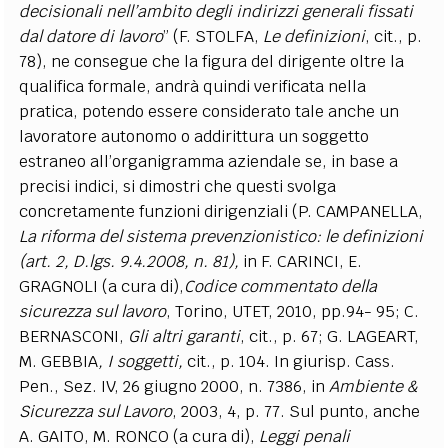
decisionali nell’ambito degli indirizzi generali fissati
dal datore di lavoro
” (F. STOLFA,
Le definizioni
, cit., p.
78), ne consegue che la figura del dirigente oltre la
qualifica formale, andrà quindi verificata nella
pratica, potendo essere considerato tale anche un
lavoratore autonomo o addirittura un soggetto
estraneo all’organigramma aziendale se, in base a
precisi indici, si dimostri che questi svolga
concretamente funzioni dirigenziali (P. CAMPANELLA,
La riforma del sistema prevenzionistico: le definizioni
(art. 2, D.lgs. 9.4.2008, n. 81),
in F. CARINCI, E.
GRAGNOLI (a cura di),
Codice commentato della
sicurezza sul lavoro
, Torino, UTET, 2010, pp.94- 95; C.
BERNASCONI,
Gli altri garanti
, cit., p. 67; G. LAGEART,
M. GEBBIA
, I soggetti,
cit., p. 104. In giurisp. Cass.
Pen., Sez. IV, 26 giugno 2000, n. 7386, in
Ambiente &
Sicurezza sul Lavoro
, 2003, 4, p. 77. Sul punto, anche
A. GAITO, M. RONCO (a cura di),
Leggi penali