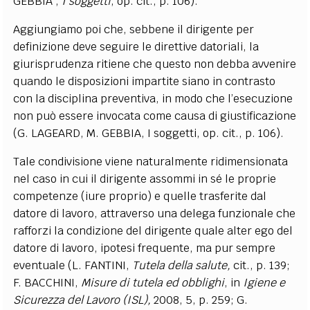
GEBBIA ,
I soggetti
, op. cit., p. 106).
Aggiungiamo poi che, sebbene il dirigente per
definizione deve seguire le direttive datoriali, la
giurisprudenza ritiene che questo non debba avvenire
quando le disposizioni impartite siano in contrasto
con la disciplina preventiva, in modo che l’esecuzione
non può essere invocata come causa di giustificazione
(G. LAGEARD, M. GEBBIA, I soggetti, op. cit., p. 106).
Tale condivisione viene naturalmente ridimensionata
nel caso in cui il dirigente assommi in sé le proprie
competenze (iure proprio) e quelle trasferite dal
datore di lavoro, attraverso una delega funzionale che
rafforzi la condizione del dirigente quale alter ego del
datore di lavoro, ipotesi frequente, ma pur sempre
eventuale (L. FANTINI,
Tutela della salute,
cit., p. 139;
F. BACCHINI,
Misure di tutela ed obblighi
, in
Igiene e
Sicurezza del Lavoro (ISL),
2008, 5, p. 259; G.