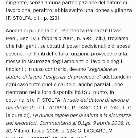
dirigente, senza alcuna partecipazione del datore di
lavoro che, peraltro, abbia svolto una idonea vigilanza
(F. STOLFA, cit., p. 223).
Ancora di più nella c.d. “Sentenza Galeazzi” (Cass.
Pen., Sez. IV, 6 febbraio 2004, n. 4981, cit.), troviamo
che i dirigenti, se dotati di poteri decisionali o di spesa,
devono, nei limiti delle loro funzioni, provvedere alla
messa in sicurezza degli ambienti di lavoro e degli
impianti; in caso contrario, devono “
segnalare al
datore di lavoro l’esigenza di pro
vvedere” adottando in
ogni caso tutte quelle cautele, anche parziali, che
rientrano nella loro disponibilità (Sul punto, in
dottrina, si v. F. STOLFA,
Il ruolo del datore di lavoro e
dei dirigenti
, in L. ZOPPOLI, P. PASCUCCI, G. NATULLO
(a cura di),
Le nuove regole per la salute e la sicurezza
dei lavoratori. Commentario al D.Lgs. 9 aprile 2008, n.
81
, Milano, Ipsoa, 2008, p. 224; G. LAGEARD, M.