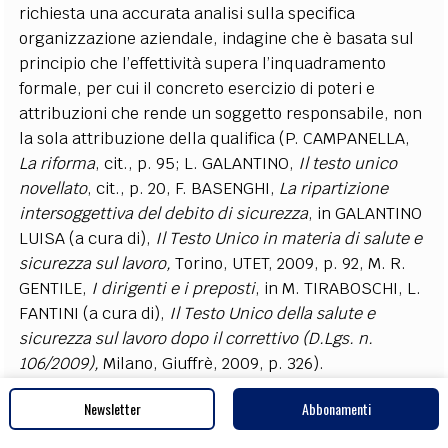
richiesta una accurata analisi sulla specifica
organizzazione aziendale, indagine che è basata sul
principio che l’effettività supera l’inquadramento
formale, per cui il concreto esercizio di poteri e
attribuzioni che rende un soggetto responsabile, non
la sola attribuzione della qualifica (P. CAMPANELLA,
La riforma
, cit., p. 95; L. GALANTINO,
Il testo unico
novellato
, cit., p. 20, F. BASENGHI,
La ripartizione
intersoggettiva del debito di sicurezza
, in GALANTINO
LUISA (a cura di),
Il Testo Unico in materia di salute e
sicurezza sul lavoro,
Torino, UTET, 2009, p. 92, M. R.
GENTILE,
I dirigenti e i preposti
, in M. TIRABOSCHI, L.
FANTINI (a cura di),
Il Testo Unico della salute e
sicurezza sul lavoro dopo il correttivo (D.Lgs. n.
106/2009),
Milano, Giuffrè, 2009, p. 326).
Del resto ciò viene confermato dall’ indirizzo della
Newsletter
Abbonamenti
Corte di Cassazione (Cass. Pen., Sez. IV, 6 febbraio