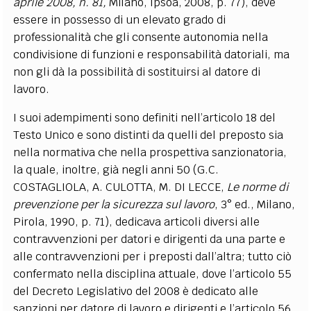
aprile 2008, n. 81,
Milano, Ipsoa, 2008, p. 77), deve
essere in possesso di un elevato grado di
professionalità che gli consente autonomia nella
condivisione di funzioni e responsabilità datoriali, ma
non gli dà la possibilità di sostituirsi al datore di
lavoro.
I suoi adempimenti sono definiti nell’articolo 18 del
Testo Unico e sono distinti da quelli del preposto sia
nella normativa che nella prospettiva sanzionatoria,
la quale, inoltre, già negli anni 50 (G.C.
COSTAGLIOLA, A. CULOTTA, M. DI LECCE,
Le norme di
prevenzione per la sicurezza sul lavoro
, 3° ed., Milano,
Pirola, 1990, p. 71), dedicava articoli diversi alle
contravvenzioni per datori e dirigenti da una parte e
alle contravvenzioni per i preposti dall’altra; tutto ciò
confermato nella disciplina attuale, dove l’articolo 55
del Decreto Legislativo del 2008 è dedicato alle
sanzioni per datore di lavoro e dirigenti e l’articolo 56