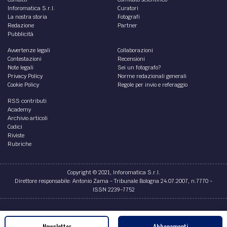
Inforomatica S.r.l.
Curatori
La nostra storia
Fotografi
Redazione
Partner
Pubblicità
Avvertenze legali
Collaborazioni
Contestazioni
Recensioni
Note legali
Sei un fotografo?
Privacy Policy
Norme redazionali generali
Cookie Policy
Regole per invio e referaggio
RSS contributi
Academy
Archivio articoli
Codici
Riviste
Rubriche
Copyright © 2021, Inforomatica S.r.l.
Direttore responsabile: Antonio Zama - Tribunale Bologna 24.07.2007, n.7770 -
ISSN 2239-7752
Credits
Newsletter
Abbonamenti