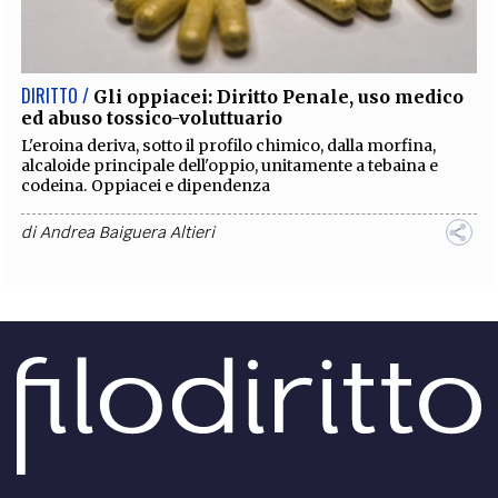
EXTRA
CODICI
RUBRICHE
LIBRI
PROCEEDINGS
PUBBLICITÀ
CONTATTI
DIRITTO /
Gli oppiacei: Diritto Penale, uso medico
ed abuso tossico-voluttuario
SOCIAL MEDIA
L'eroina deriva, sotto il profilo chimico, dalla morfina,
alcaloide principale dell'oppio, unitamente a tebaina e
codeina. Oppiacei e dipendenza
di
Andrea Baiguera Altieri