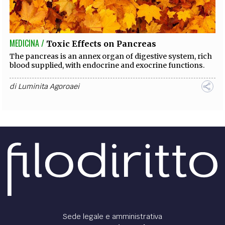
EXTRA
CODICI
RUBRICHE
LIBRI
PROCEEDINGS
PUBBLICITÀ
CONTATTI
MEDICINA /
Toxic Effects on Pancreas
SOCIAL MEDIA
The pancreas is an annex organ of digestive system, rich
blood supplied, with endocrine and exocrine functions.
di
Luminita Agoroaei
Sede legale e amministrativa