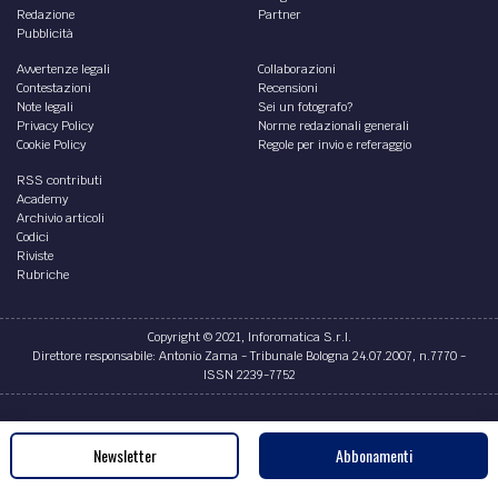
Redazione
Partner
Pubblicità
Avvertenze legali
Collaborazioni
Contestazioni
Recensioni
Note legali
Sei un fotografo?
Privacy Policy
Norme redazionali generali
Cookie Policy
Regole per invio e referaggio
RSS contributi
Academy
Archivio articoli
Codici
Riviste
Rubriche
Copyright © 2021, Inforomatica S.r.l.
Direttore responsabile: Antonio Zama - Tribunale Bologna 24.07.2007, n.7770 -
ISSN 2239-7752
Credits
Newsletter
Abbonamenti