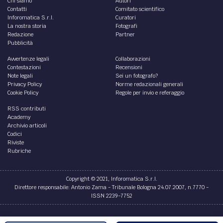
Chi siamo
Autori
Contatti
Comitato scientifico
Inforomatica S.r.l.
Curatori
La nostra storia
Fotografi
Redazione
Partner
Pubblicità
Avvertenze legali
Collaborazioni
Contestazioni
Recensioni
Note legali
Sei un fotografo?
Privacy Policy
Norme redazionali generali
Cookie Policy
Regole per invio e referaggio
RSS contributi
Academy
Archivio articoli
Codici
Riviste
Rubriche
Copyright © 2021, Inforomatica S.r.l.
Direttore responsabile: Antonio Zama - Tribunale Bologna 24.07.2007, n.7770 -
ISSN 2239-7752