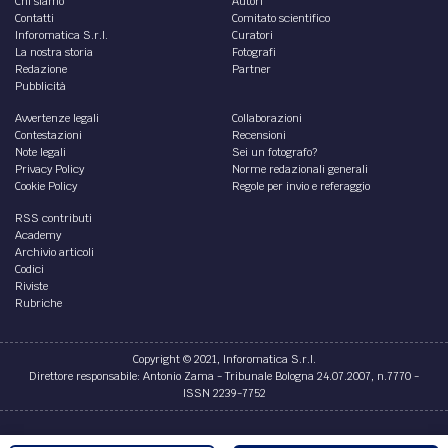
Chi siamo
Autori
Contatti
Comitato scientifico
Inforomatica S.r.l.
Curatori
La nostra storia
Fotografi
Redazione
Partner
Pubblicità
Avvertenze legali
Collaborazioni
Contestazioni
Recensioni
Note legali
Sei un fotografo?
Privacy Policy
Norme redazionali generali
Cookie Policy
Regole per invio e referaggio
RSS contributi
Academy
Archivio articoli
Codici
Riviste
Rubriche
Copyright © 2021, Inforomatica S.r.l.
Direttore responsabile: Antonio Zama - Tribunale Bologna 24.07.2007, n.7770 -
ISSN 2239-7752