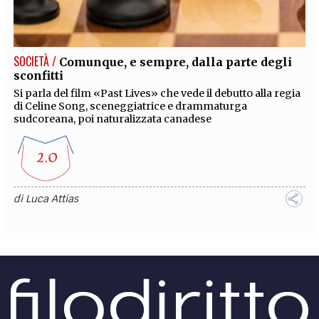
EXTRA
CODICI
RUBRICHE
LIBRI
PROCEEDINGS
PUBBLICITÀ
CONTATTI
SOCIETÀ /
Comunque, e sempre, dalla parte degli
sconfitti
SOCIAL MEDIA
Si parla del film «Past Lives» che vede il debutto alla regia
di Celine Song, sceneggiatrice e drammaturga
sudcoreana, poi naturalizzata canadese
di
Luca Attias