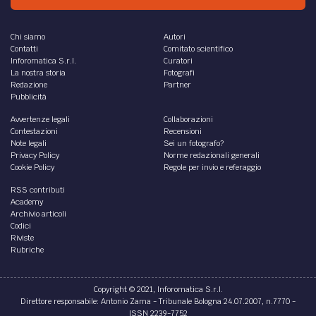
Chi siamo
Autori
Contatti
Comitato scientifico
Inforomatica S.r.l.
Curatori
La nostra storia
Fotografi
Redazione
Partner
Pubblicità
Avvertenze legali
Collaborazioni
Contestazioni
Recensioni
Note legali
Sei un fotografo?
Privacy Policy
Norme redazionali generali
Cookie Policy
Regole per invio e referaggio
RSS contributi
Academy
Archivio articoli
Codici
Riviste
Rubriche
Copyright © 2021, Inforomatica S.r.l.
Direttore responsabile: Antonio Zama - Tribunale Bologna 24.07.2007, n.7770 -
ISSN 2239-7752